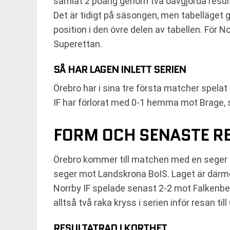
samlat 2 poäng genom två oavgjorda resulta
Det är tidigt på säsongen, men tabelläget 
position i den övre delen av tabellen. För N
Superettan.
SÅ HAR LAGEN INLETT SERIEN
Örebro har i sina tre första matcher spel
IF har förlorat med 0-1 hemma mot Brage,
FORM OCH SENASTE R
Örebro kommer till matchen med en seger i 
seger mot Landskrona BoIS. Laget är därm
Norrby IF spelade senast 2-2 mot Falkenbe
alltså två raka kryss i serien inför resan till
RESULTATRAD I KORTHET