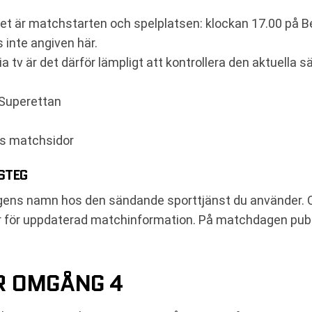
et är matchstarten och spelplatsen: klockan 17.00 på B
s inte angiven här.
via tv är det därför lämpligt att kontrollera den aktuell
r Superettan
rs matchsidor
STEG
ens namn hos den sändande sporttjänst du använder. Om
aler för uppdaterad matchinformation. På matchdagen publ
R OMGÅNG 4