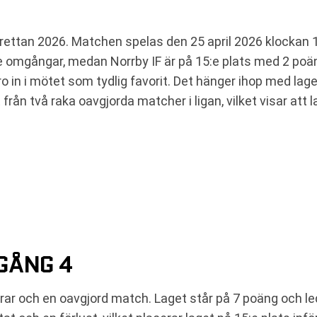
ettan 2026. Matchen spelas den 25 april 2026 klockan 17
re omgångar, medan Norrby IF är på 15:e plats med 2 poä
ro in i mötet som tydlig favorit. Det hänger ihop med lage
n två raka oavgjorda matcher i ligan, vilket visar att l
GÅNG 4
ar och en oavgjord match. Laget står på 7 poäng och led