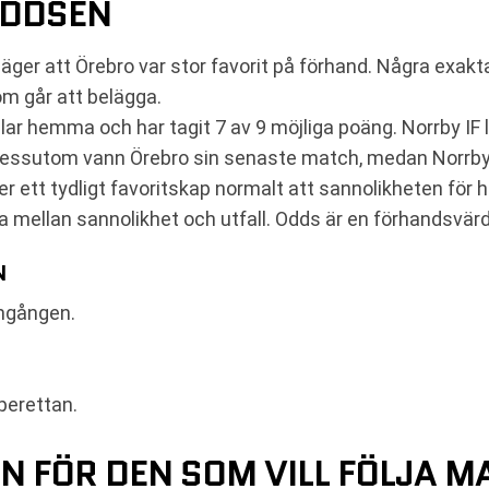
ODDSEN
ger att Örebro var stor favorit på förhand. Några exakt
som går att belägga.
lar hemma och har tagit 7 av 9 möjliga poäng. Norrby IF l
. Dessutom vann Örebro sin senaste match, medan Norrby 
r ett tydligt favoritskap normalt att sannolikheten för
lja mellan sannolikhet och utfall. Odds är en förhandsvärde
N
omgången.
uperettan.
N FÖR DEN SOM VILL FÖLJA 