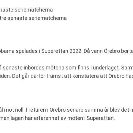
 senaste seriematcherna
 de tre senaste seriematcherna
barna spelades i Superettan 2022. Då vann Örebro bor
vå senaste inbördes mötena som finns i underlaget. Samt
i tiden. Det går därför främst att konstatera att Örebro
mot noll. I returen i Örebro senare samma år blev det må
, men lagen har erfarenhet av möten i Superettan.