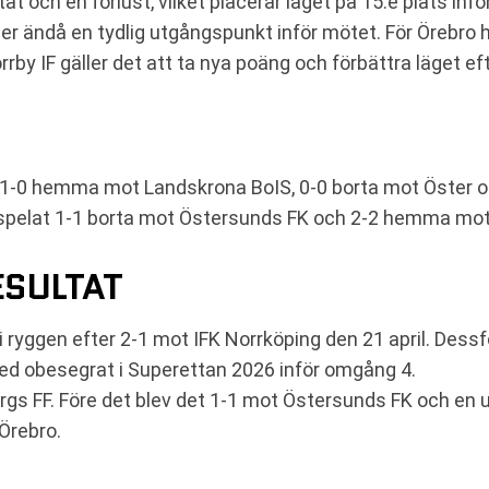
t och en förlust, vilket placerar laget på 15:e plats in
ger ändå en tydlig utgångspunkt inför mötet. För Örebro 
orrby IF gäller det att ta nya poäng och förbättra läget ef
at 1-0 hemma mot Landskrona BoIS, 0-0 borta mot Öster
 spelat 1-1 borta mot Östersunds FK och 2-2 hemma mot
ESULTAT
ryggen efter 2-1 mot IFK Norrköping den 21 april. Dessf
ed obesegrat i Superettan 2026 inför omgång 4.
rgs FF. Före det blev det 1-1 mot Östersunds FK och en
 Örebro.