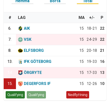
Hemma
Borta
Total
#
LAG
MA
+/-
P
6.
AIK
15
18-21
22
7.
VSK
15
24-29
22
8.
ELFSBORG
15
20-18
21
13.
IFK GÖTEBORG
15
19-33
16
14.
ÖRGRYTE
15
17-33
13
15.
DEGERFORS IF
15
12-26
10
Qualifying
Qualifying
Kvalspel
Nedflyttning