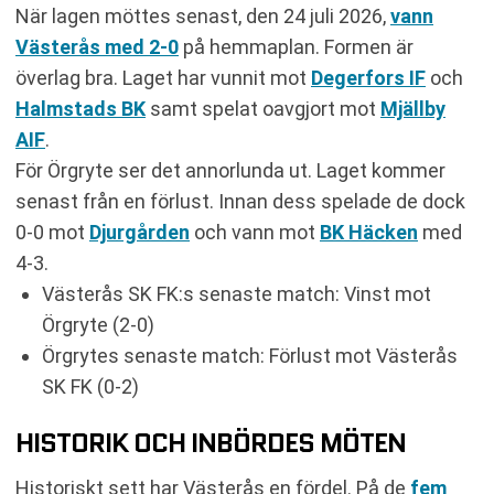
När lagen möttes senast, den 24 juli 2026,
vann
Västerås med 2-0
på hemmaplan. Formen är
överlag bra. Laget har vunnit mot
Degerfors IF
och
Halmstads BK
samt spelat oavgjort mot
Mjällby
AIF
.
För Örgryte ser det annorlunda ut. Laget kommer
senast från en förlust. Innan dess spelade de dock
0-0 mot
Djurgården
och vann mot
BK Häcken
med
4-3.
Västerås SK FK:s senaste match: Vinst mot
Örgryte (2-0)
Örgrytes senaste match: Förlust mot Västerås
SK FK (0-2)
HISTORIK OCH INBÖRDES MÖTEN
Historiskt sett har Västerås en fördel. På de
fem