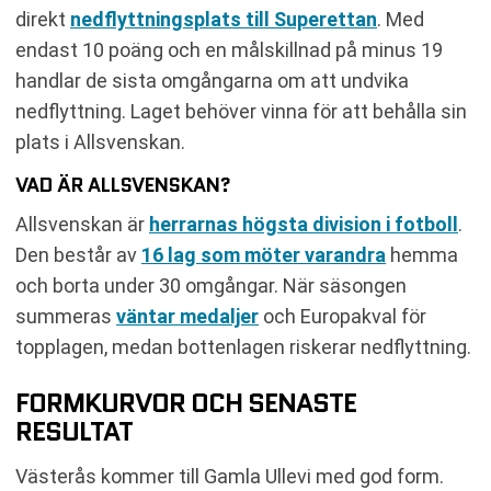
direkt
nedflyttningsplats till Superettan
. Med
endast 10 poäng och en målskillnad på minus 19
handlar de sista omgångarna om att undvika
nedflyttning. Laget behöver vinna för att behålla sin
plats i Allsvenskan.
VAD ÄR ALLSVENSKAN?
Allsvenskan är
herrarnas högsta division i fotboll
.
Den består av
16 lag som möter varandra
hemma
och borta under 30 omgångar. När säsongen
summeras
väntar medaljer
och Europakval för
topplagen, medan bottenlagen riskerar nedflyttning.
FORMKURVOR OCH SENASTE
RESULTAT
Västerås kommer till Gamla Ullevi med god form.