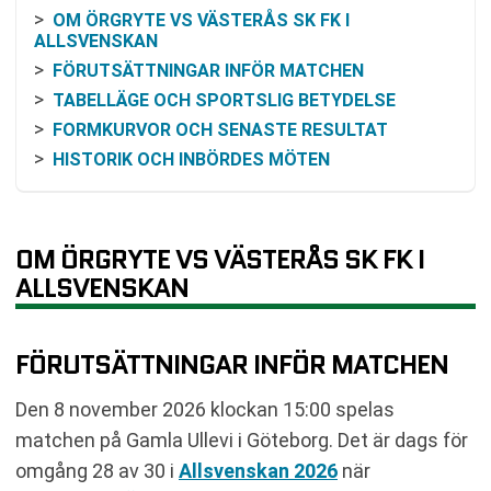
OM ÖRGRYTE VS VÄSTERÅS SK FK I
ALLSVENSKAN
FÖRUTSÄTTNINGAR INFÖR MATCHEN
TABELLÄGE OCH SPORTSLIG BETYDELSE
FORMKURVOR OCH SENASTE RESULTAT
HISTORIK OCH INBÖRDES MÖTEN
RESONEMANG KRING ODDS OCH MATCHBILD
KOMMANDE SPELSCHEMA
SENASTE RESULTAT ÖRGRYTE
OM ÖRGRYTE VS VÄSTERÅS SK FK I
SENASTE RESULTAT VÄSTERÅS SK FK
ALLSVENSKAN
RESULTAT INBÖRDES MÖTEN
TABELL
FÖRUTSÄTTNINGAR INFÖR MATCHEN
KOMMANDE MATCHER ÖRGRYTE
KOMMANDE MATCHER VÄSTERÅS SK FK
Den 8 november 2026 klockan 15:00 spelas
RELATERADE NYHETER
matchen på Gamla Ullevi i Göteborg. Det är dags för
omgång 28 av 30 i
Allsvenskan 2026
när