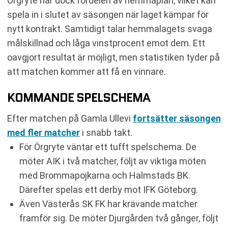
Örgryte har dock fördelen av hemmaplan, vilket kan
spela in i slutet av säsongen när laget kämpar för
nytt kontrakt. Samtidigt talar hemmalagets svaga
målskillnad och låga vinstprocent emot dem. Ett
oavgjort resultat är möjligt, men statistiken tyder på
att matchen kommer att få en vinnare.
KOMMANDE SPELSCHEMA
Efter matchen på Gamla Ullevi
fortsätter säsongen
med fler matcher
i snabb takt.
För Örgryte väntar ett tufft spelschema. De
möter AIK i två matcher, följt av viktiga möten
med Brommapojkarna och Halmstads BK.
Därefter spelas ett derby mot IFK Göteborg.
Även Västerås SK FK har krävande matcher
framför sig. De möter Djurgården två gånger, följt