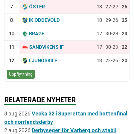
7.
ÖSTER
18
27-27
26
8.
IK ODDEVOLD
18
29-26
25
10.
BRAGE
17
30-28
23
11.
SANDVIKENS IF
17
30-23
22
12.
LJUNGSKILE
18
23-26
20
Uppflyttning
RELATERADE NYHETER
3 aug 2026
Vecka 32 i Superettan med bottenfinal
och norrlandsderby
2 aug 2026
Derbyseger för Varberg och stabil