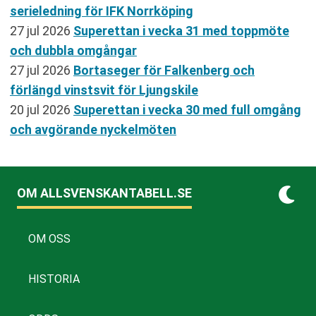
serieledning för IFK Norrköping
27 jul 2026
Superettan i vecka 31 med toppmöte
och dubbla omgångar
27 jul 2026
Bortaseger för Falkenberg och
förlängd vinstsvit för Ljungskile
20 jul 2026
Superettan i vecka 30 med full omgång
och avgörande nyckelmöten
OM ALLSVENSKANTABELL.SE
OM OSS
HISTORIA