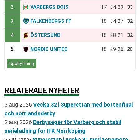
2.
VARBERGS BOIS
17
34-23
33
3.
FALKENBERGS FF
18
34-27
32
4.
ÖSTERSUND
18
28-21
32
5.
NORDIC UNITED
18
29-26
28
Uppflyttning
RELATERADE NYHETER
3 aug 2026
Vecka 32 i Superettan med bottenfinal
och norrlandsderby
2 aug 2026
Derbyseger för Varberg och stabil
serieledning för IFK Norrköping
27 jul 2026
Superettan i vecka 31 med toppmöte