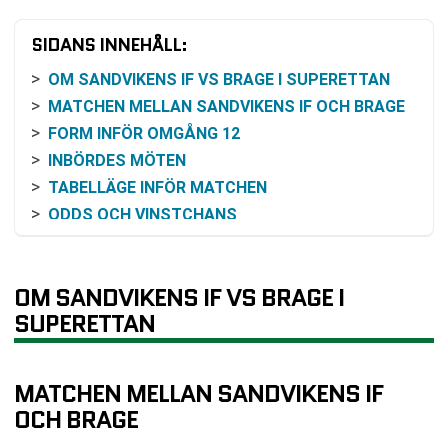
SIDANS INNEHÅLL:
OM SANDVIKENS IF VS BRAGE I SUPERETTAN
MATCHEN MELLAN SANDVIKENS IF OCH BRAGE
FORM INFÖR OMGÅNG 12
INBÖRDES MÖTEN
TABELLÄGE INFÖR MATCHEN
ODDS OCH VINSTCHANS
SÅ FÖLJER DU MATCHEN
KLUBBARNA I KORTHET
OM SANDVIKENS IF VS BRAGE I
HISTORIK SOM GER EXTRA INTRESSE
SUPERETTAN
VANLIGA FRÅGOR OM SANDVIKENS IF VS BRAGE
SENASTE RESULTAT SANDVIKENS IF
SENASTE RESULTAT BRAGE
MATCHEN MELLAN SANDVIKENS IF
RESULTAT INBÖRDES MÖTEN
OCH BRAGE
TABELL