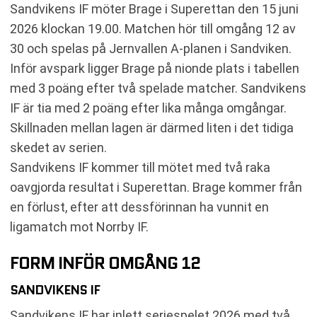
KOMMANDE MATCHER SANDVIKENS IF
Sandvikens IF möter Brage i Superettan den 15 juni
KOMMANDE MATCHER BRAGE
2026 klockan 19.00. Matchen hör till omgång 12 av
RELATERADE NYHETER
30 och spelas på Jernvallen A-planen i Sandviken.
Inför avspark ligger Brage på nionde plats i tabellen
med 3 poäng efter två spelade matcher. Sandvikens
IF är tia med 2 poäng efter lika många omgångar.
Skillnaden mellan lagen är därmed liten i det tidiga
skedet av serien.
Sandvikens IF kommer till mötet med två raka
oavgjorda resultat i Superettan. Brage kommer från
en förlust, efter att dessförinnan ha vunnit en
ligamatch mot Norrby IF.
FORM INFÖR OMGÅNG 12
SANDVIKENS IF
Sandvikens IF har inlett seriespelet 2026 med två