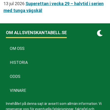
13 jul 2026
Superettan i vecka 29 – halvtid i serien
med tunga vägskäl
OM ALLSVENSKANTABELL.SE
OM OSS
HISTORIA
ODDS
VINNARE
Innehållet på denna sajt är avsett som allmän information. Vi
reserverar oss för eventuella felskrivningar, faktafel och