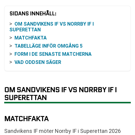
SIDANS INNEHÅLL:
OM SANDVIKENS IF VS NORRBY IF I
SUPERETTAN
MATCHFAKTA
TABELLÄGE INFÖR OMGÅNG 5
FORM I DE SENASTE MATCHERNA
VAD ODDSEN SÄGER
SENASTE MÖTEN OCH HISTORISK BAKGRUND
SÅ KAN MATCHEN FÖLJAS
KLUBBARNA I KORTHET
OM SANDVIKENS IF VS NORRBY IF I
MATCHENS FÖRUTSÄTTNINGAR
SUPERETTAN
VANLIGA FRÅGOR OM SANDVIKENS IF VS
NORRBY IF
MATCHFAKTA
TABELL
RELATERADE NYHETER
Sandvikens IF möter Norrby IF i Superettan 2026