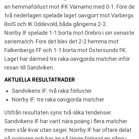
en hemmaförlust mot IFK Värnamo med 0-1. Före de
två nederlagen spelade laget oavgjort mot Varbergs
BoIS och IK Oddevold, båda gångerna 2-2.
Norrby IF spelade 1-1 borta mot Örebro i sin senaste
seriematch. Före det blev det 2-2 hemma mot
Falkenbergs FF och 1-1 borta mot Östersunds FK.
Laget har därmed tre raka oavgjorda matcher inför
resan till Sandviken.
AKTUELLA RESULTATRADER
Sandvikens IF: två raka förluster
Norrby IF: tre raka oavgjorda matcher
Utifrån resultaten syns två olika tendenser.
Sandvikens IF har varit nära poäng i flera matcher
men står kvar utan seger. Norrby IF har oftare delat
på poängen och har än så länge förlorat en gång i