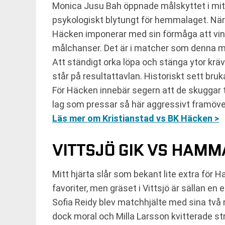
Monica Jusu Bah öppnade målskyttet i mitte
psykologiskt blytungt för hemmalaget. När 
Häcken imponerar med sin förmåga att vinna b
målchanser. Det är i matcher som denna ma
Att ständigt orka löpa och stänga ytor krä
står på resultattavlan. Historiskt sett bru
För Häcken innebär segern att de skuggar 
lag som pressar så här aggressivt framöve
Läs mer om Kristianstad vs BK Häcken >
VITTSJÖ GIK VS HAMM
Mitt hjärta slår som bekant lite extra för
favoriter, men gräset i Vittsjö är sällan e
Sofia Reidy blev matchhjälte med sina två
dock moral och Milla Larsson kvitterade st