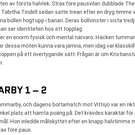
n av första halvlek. Strax före pausvilan dubblade Thel
Tabitha Tindell sedan satte trean efter en dryg timme v
ollen högt upp i banan. Deras bollvinster i sista tredjed
n ser identiteten hos ett topplag.
ver en enorm fysisk och mental närvaro. Häcken tummar a
kar dessa möten kunna vara jämna, men idag var klasskill
toppen på ett övertygande sätt. Frågan är om Kristians
r.
ARBY 1 – 2
 Hammarby, och dagens bortamatch mot Vittsjö var en rik
n enkel plats att hämta poäng på. Det krävdes karaktär fö
 mål. Hon inledde målskyttet efter en knapp halvtimme 
rax före paus.