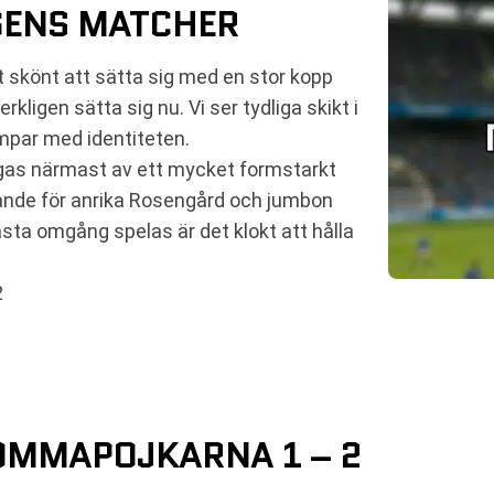
GENS MATCHER
t skönt att sätta sig med en stor kopp
kligen sätta sig nu. Vi ser tydliga skikt i
mpar med identiteten.
gas närmast av ett mycket formstarkt
ande för anrika Rosengård och jumbon
nästa omgång spelas är det klokt att hålla
2
OMMAPOJKARNA 1 – 2