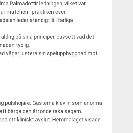
ma Palmadottir ledningen, vilket var
ar matchen i praktiken över.
elen leder ständigt till farliga
ldrig på sina principer, oavsett vad det
naden tydlig.
tad vågar justera sin speluppbyggnad mot
tig pulshöjare. Gästerna klev in som enorma
r att bärga den åttonde raka segern.
med ett kliniskt avslut. Hemmalaget visade