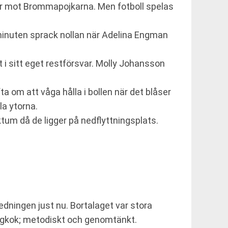
ter mot Brommapojkarna. Men fotboll spelas
ta minuten sprack nollan när Adelina Engman
t i sitt eget restförsvar. Molly Johansson
fta om att våga hålla i bollen när det blåser
a ytorna.
tum då de ligger på nedflyttningsplats.
edningen just nu. Bortalaget var stora
långkok; metodiskt och genomtänkt.