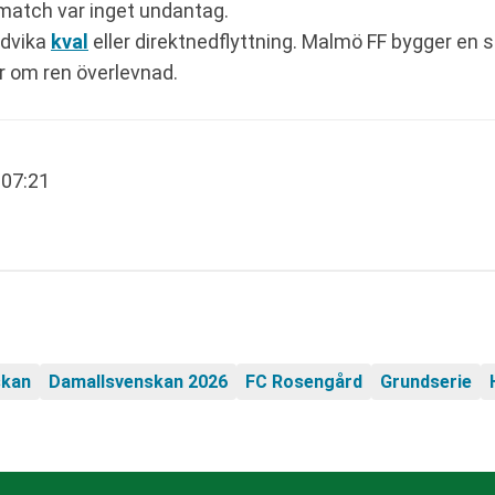
match var inget undantag.
ndvika
kval
eller direktnedflyttning. Malmö FF bygger en s
r om ren överlevnad.
 07:21
skan
Damallsvenskan 2026
FC Rosengård
Grundserie