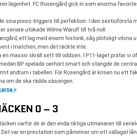
ån min lägenhet. FC Rosengård gick in som enorma favori
ade sina press-triggers till perfektion. I den sextioförs
er senare utökade Wilma Wärulf till två noll.
engård, ett lag med enorm historik, såg plötsligt vilsna u
nt i matchen, men det räckte inte.
 en massiv skräll sett till oddsen. I P11-laget pratar vi o
 medan BP spelade oerhört smart och stängde de central
t andrum i tabellen. För Rosengård är krisen nu ett fak
derna om de ska rädda säsongen.
arna >
HÄCKEN 0 – 3
cken varför de är den enda riktiga utmanaren till seriel
na. Det var en prestation som påminner om ett vällagat 