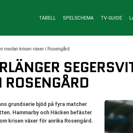
TABELL
SPELSCHEMA
TV-GUIDE
L
n medan krisen växer i Rosengård
RLÄNGER SEGERSVI
 I ROSENGÅRD
s grundserie bjöd på fyra matcher
botten. Hammarby och Häcken befäster
om krisen växer för anrika Rosengård.