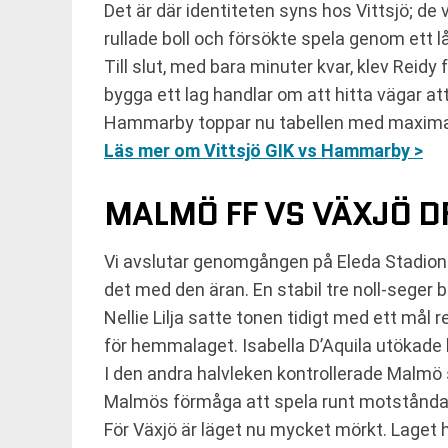
Det är där identiteten syns hos Vittsjö; de
rullade boll och försökte spela genom ett
Till slut, med bara minuter kvar, klev Rei
bygga ett lag handlar om att hitta vägar at
Hammarby toppar nu tabellen med maximal u
Läs mer om Vittsjö GIK vs Hammarby >
MALMÖ FF VS VÄXJÖ DF
Vi avslutar genomgången på Eleda Stadion
det med den äran. En stabil tre noll-seger b
Nellie Lilja satte tonen tidigt med ett mål 
för hemmalaget. Isabella D’Aquila utökade 
I den andra halvleken kontrollerade Malmö 
Malmös förmåga att spela runt motståndarn
För Växjö är läget nu mycket mörkt. Laget 