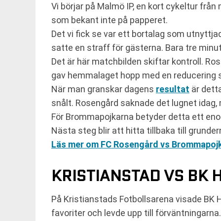
Vi börjar på Malmö IP, en kort cykeltur fr
som bekant inte på papperet.
Det vi fick se var ett bortalag som utnyttj
satte en straff för gästerna. Bara tre minut
Det är här matchbilden skiftar kontroll. Ros
gav hemmalaget hopp med en reducering se
När man granskar dagens
resultat
är detta
snålt. Rosengård saknade det lugnet idag,
För Brommapojkarna betyder detta ett enorm
Nästa steg blir att hitta tillbaka till grun
Läs mer om FC Rosengård vs Brommapojk
KRISTIANSTAD VS BK 
På Kristianstads Fotbollsarena visade BK Hä
favoriter och levde upp till förväntningar