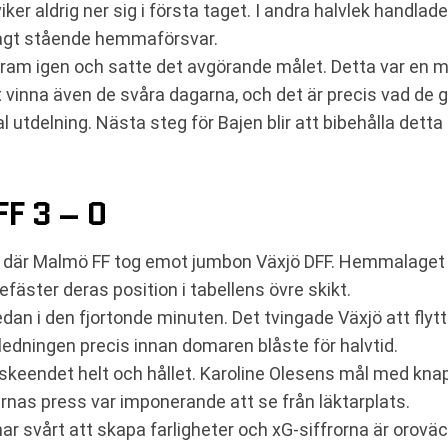
 viker aldrig ner sig i första taget. I andra halvlek han
 lågt stående hemmaförsvar.
dy fram igen och satte det avgörande målet. Detta var en
t vinna även de svåra dagarna, och det är precis vad de g
tdelning. Nästa steg för Bajen blir att bibehålla detta
F 3 – 0
 där Malmö FF tog emot jumbon Växjö DFF. Hemmalaget b
efäster deras position i tabellens övre skikt.
redan i den fjortonde minuten. Det tvingade Växjö att flyt
ledningen precis innan domaren blåste för halvtid.
skeendet helt och hållet. Karoline Olesens mål med knapp
as press var imponerande att se från läktarplats.
har svårt att skapa farligheter och xG-siffrorna är orov