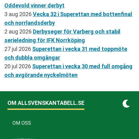
Oddevold vinner derbyt
3 aug 2026
Vecka 32 i Superettan med bottenfinal
och norrlandsderby
2 aug 2026
Derbyseger för Varberg och stabil
serieledning för IFK Norrköping
27 jul 2026
Superettan i vecka 31 med toppmöte
och dubbla omgångar
20 jul 2026
Superettan i vecka 30 med full omgång
och avgörande nyckelmöten
OM ALLSVENSKANTABELL.SE
OM OSS