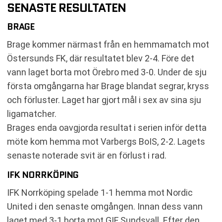
SENASTE RESULTATEN
BRAGE
Brage kommer närmast från en hemmamatch mot
Östersunds FK, där resultatet blev 2-4. Före det
vann laget borta mot Örebro med 3-0. Under de sju
första omgångarna har Brage blandat segrar, kryss
och förluster. Laget har gjort mål i sex av sina sju
ligamatcher.
Brages enda oavgjorda resultat i serien inför detta
möte kom hemma mot Varbergs BoIS, 2-2. Lagets
senaste noterade svit är en förlust i rad.
IFK NORRKÖPING
IFK Norrköping spelade 1-1 hemma mot Nordic
United i den senaste omgången. Innan dess vann
laget med 3-1 borta mot GIF Sundsvall. Efter den