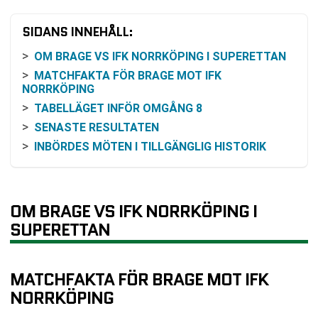
SIDANS INNEHÅLL:
OM BRAGE VS IFK NORRKÖPING I SUPERETTAN
MATCHFAKTA FÖR BRAGE MOT IFK
NORRKÖPING
TABELLÄGET INFÖR OMGÅNG 8
SENASTE RESULTATEN
INBÖRDES MÖTEN I TILLGÄNGLIG HISTORIK
ODDSLÄGET UTAN ATT ANGE SPELRÅD
SÅ KAN MATCHEN FÖLJAS PÅ TV ELLER ONLINE
MATCHENS SPORTSLIGA RAM
OM BRAGE VS IFK NORRKÖPING I
VANLIGA FRÅGOR OM BRAGE VS IFK
SUPERETTAN
NORRKÖPING
SENASTE RESULTAT BRAGE
MATCHFAKTA FÖR BRAGE MOT IFK
SENASTE RESULTAT IFK NORRKÖPING
NORRKÖPING
RESULTAT INBÖRDES MÖTEN
TABELL