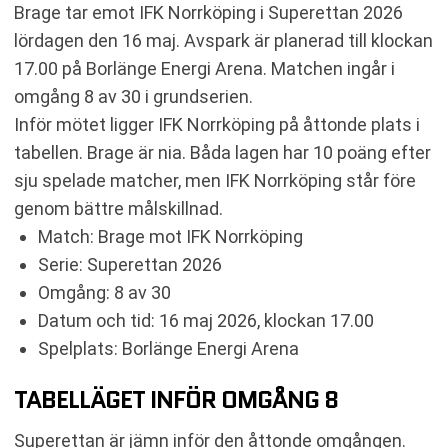
Brage tar emot IFK Norrköping i Superettan 2026
KOMMANDE MATCHER BRAGE
lördagen den 16 maj. Avspark är planerad till klockan
KOMMANDE MATCHER IFK NORRKÖPING
17.00 på Borlänge Energi Arena. Matchen ingår i
RELATERADE NYHETER
omgång 8 av 30 i grundserien.
Inför mötet ligger IFK Norrköping på åttonde plats i
tabellen. Brage är nia. Båda lagen har 10 poäng efter
sju spelade matcher, men IFK Norrköping står före
genom bättre målskillnad.
Match: Brage mot IFK Norrköping
Serie: Superettan 2026
Omgång: 8 av 30
Datum och tid: 16 maj 2026, klockan 17.00
Spelplats: Borlänge Energi Arena
TABELLÄGET INFÖR OMGÅNG 8
Superettan är jämn inför den åttonde omgången.