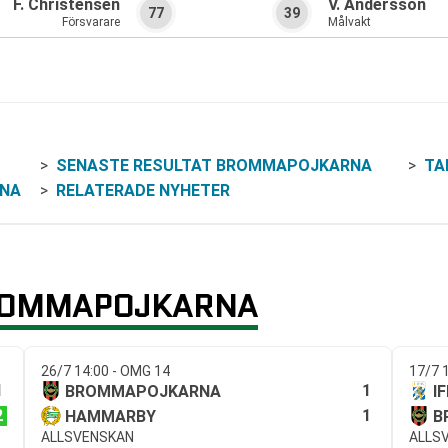
F. Christensen
V. Andersson
77
39
Försvarare
Målvakt
SENASTE RESULTAT BROMMAPOJKARNA
TA
NA
RELATERADE NYHETER
BROMMAPOJKARNA
26/7 14:00 - OMG 14
17/7 
1
1
BROMMAPOJKARNA
I
2
1
HAMMARBY
B
ALLSVENSKAN
ALLS