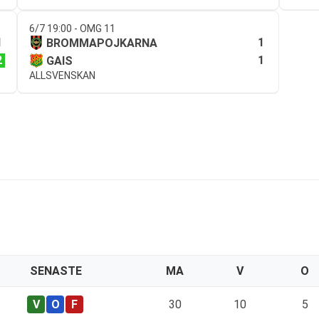
6/7 19:00 - OMG 11
1
1
BROMMAPOJKARNA
2
1
GAIS
ALLSVENSKAN
SENASTE
MA
V
O
30
10
5