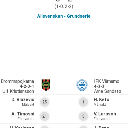
(1-0, 2-2)
Allsvenskan - Grundserie
Brommapojkarna
IFK Värnamo
4-2-3-1
4-3-3
Ulf Kristiansson
Arne Sandstø
D. Blazevic
H. Keto
25
1
Målvakt
Målvakt
A. Timossi
V. Larsson
21
5
Försvarare
Försvarare