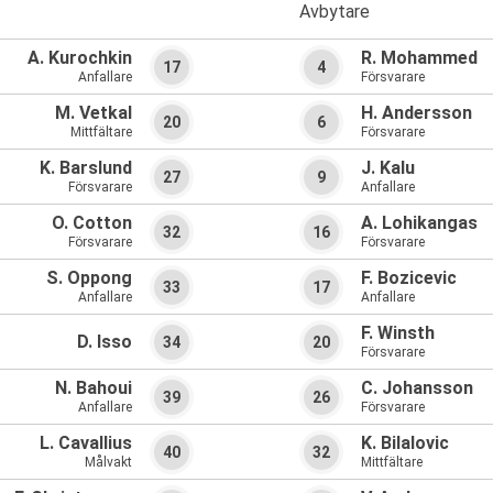
Avbytare
A. Kurochkin
R. Mohammed
17
4
Anfallare
Försvarare
M. Vetkal
H. Andersson
20
6
Mittfältare
Försvarare
K. Barslund
J. Kalu
27
9
Försvarare
Anfallare
O. Cotton
A. Lohikangas
32
16
Försvarare
Försvarare
S. Oppong
F. Bozicevic
33
17
Anfallare
Anfallare
F. Winsth
D. Isso
34
20
Försvarare
N. Bahoui
C. Johansson
39
26
Anfallare
Försvarare
L. Cavallius
K. Bilalovic
40
32
Målvakt
Mittfältare