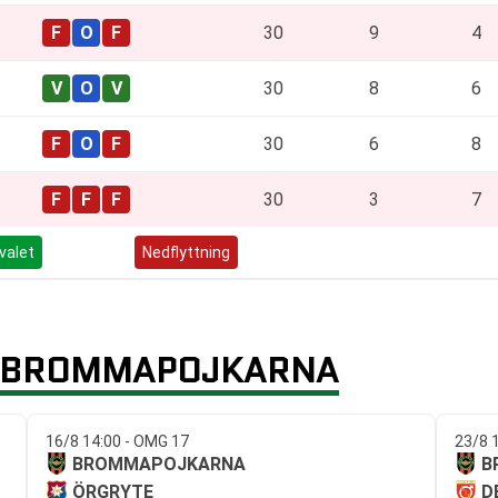
30
9
4
30
8
6
30
6
8
30
3
7
valet
Kvalspel
Nedflyttning
 BROMMAPOJKARNA
16/8 14:00 - OMG 17
23/8 
BROMMAPOJKARNA
B
ÖRGRYTE
D