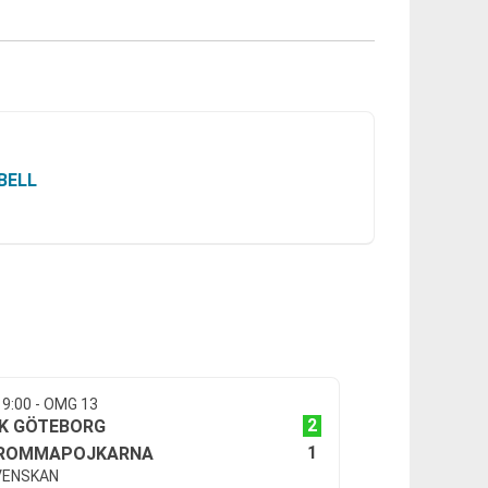
BELL
19:00 - OMG 13
2
FK GÖTEBORG
1
ROMMAPOJKARNA
VENSKAN