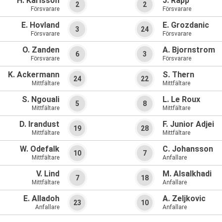
H. Karlsson
J. Rapp
2
2
Försvarare
Försvarare
E. Hovland
E. Grozdanic
3
24
Försvarare
Försvarare
O. Zanden
A. Bjornstrom
6
3
Försvarare
Försvarare
K. Ackermann
S. Thern
24
22
Mittfältare
Mittfältare
S. Ngouali
L. Le Roux
5
8
Mittfältare
Mittfältare
D. Irandust
F. Junior Adjei
19
28
Mittfältare
Mittfältare
W. Odefalk
C. Johansson
10
7
Mittfältare
Anfallare
V. Lind
M. Alsalkhadi
7
18
Mittfältare
Anfallare
E. Alladoh
A. Zeljkovic
23
10
Anfallare
Anfallare