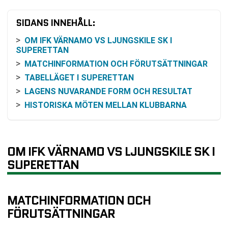
SIDANS INNEHÅLL:
OM IFK VÄRNAMO VS LJUNGSKILE SK I
SUPERETTAN
MATCHINFORMATION OCH FÖRUTSÄTTNINGAR
TABELLÄGET I SUPERETTAN
LAGENS NUVARANDE FORM OCH RESULTAT
HISTORISKA MÖTEN MELLAN KLUBBARNA
RESONEMANG KRING MATCHBILD OCH ODDS
KOMMANDE SPELSCHEMA
VANLIGA FRÅGOR OM IFK VÄRNAMO VS
OM IFK VÄRNAMO VS LJUNGSKILE SK I
LJUNGSKILE SK
SUPERETTAN
TABELL
RELATERADE NYHETER
MATCHINFORMATION OCH
FÖRUTSÄTTNINGAR