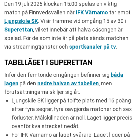
Den 19 juli 2026 klockan 15:00 spelas en viktig
match på Finnvedsvallen när
IFK Värnamo
tar emot
Ljungskile SK
. Vi är framme vid omgång 15 av 30 i
Superettan
, vilket innebär att halva säsongen är
spelad. För de som inte är på plats sänds matchen
via streamingtjänster och
sportkanaler på tv
.
TABELLÄGET I SUPERETTAN
Inför den femtonde omgången befinner sig
båda
lagen
på den
nedre halvan av tabellen
, men
förutsättningarna skiljer sig åt.
Ljungskile SK ligger på tolfte plats med 16 poäng
efter fyra segrar, fyra oavgjorda matcher och sex
förluster. Målskillnaden är noll. Laget ligger precis
ovanför kvalstrecket nedåt.
För IFK Värnamo är läget svårare. Laget ligger på