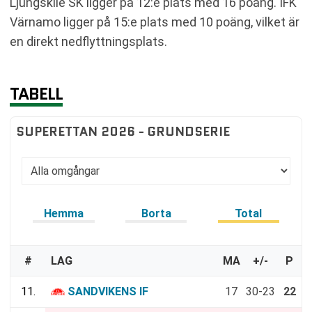
Ljungskile SK ligger på 12:e plats med 16 poäng. IFK
Värnamo ligger på 15:e plats med 10 poäng, vilket är
en direkt nedflyttningsplats.
TABELL
SUPERETTAN 2026 - GRUNDSERIE
Hemma
Borta
Total
#
LAG
MA
+/-
P
11.
SANDVIKENS IF
17
30-23
22