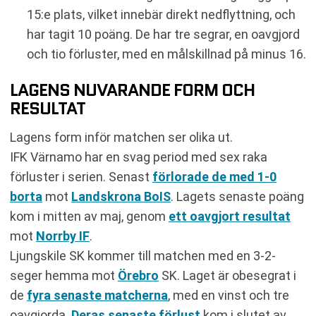
15:e plats, vilket innebär direkt nedflyttning, och
har tagit 10 poäng. De har tre segrar, en oavgjord
och tio förluster, med en målskillnad på minus 16.
LAGENS NUVARANDE FORM OCH
RESULTAT
Lagens form inför matchen ser olika ut.
IFK Värnamo har en svag period med sex raka
förluster i serien. Senast
förlorade de med 1-0
borta
mot
Landskrona BoIS
. Lagets senaste poäng
kom i mitten av maj, genom
ett oavgjort resultat
mot
Norrby IF
.
Ljungskile SK kommer till matchen med en 3-2-
seger hemma mot
Örebro
SK. Laget är obesegrat i
de
fyra senaste matcherna
, med en vinst och tre
oavgjorda.
Deras senaste förlust
kom i slutet av