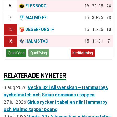
6.
ELFSBORG
16
21-18
24
7.
MALMÖ FF
15
30-25
23
15.
DEGERFORS IF
15
12-26
10
16.
HALMSTAD
15
11-31
7
Qualifying
Qualifying
Kvalspel
Nedflyttning
RELATERADE NYHETER
3 aug 2026
Vecka 32 i Allsvenskan – Hammarbys
nyckelmatch och Sirius dominans i toppen
27 jul 2026
Sirius rycker i tabellen när Hammarby
och Malmö tappar poäng
20 jul 2026
Vecka 30 i Allsvenskan – Hängmatcher