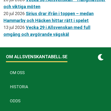
och viktiga möten
20 jul 2026
Sirius drar ifrån i toppen – medan
Hammarby och Häcken hittar rätt i spelet
13 jul 2026
Vecka 29 i Allsvenskan med full
omgång och avgörande vägskäl
OM ALLSVENSKANTABELL.SE
OM OSS
HISTORIA
ODDS