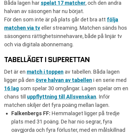
Båda lagen har
spelat 17 matcher
, och den andra
halvan av säsongen har nu börjat.
För den som inte är på plats går det bra att
följa
matchen via tv
eller streaming. Matchen sänds hos
säsongens rättighetsinnehavare, både på linjär tv
och via digitala abonnemang.
TABELLÄGET I SUPERETTAN
Det är en
match i toppen
av tabellen. Båda lagen
ligger på den
övre halvan av tabellen
i en serie med
16 lag
som spelar 30 omgångar. Lagen spelar om en
chans till
uppflyttning till Allsvenskan
. Inför
matchen skiljer det fyra poäng mellan lagen.
Falkenbergs FF:
Hemmalaget ligger på tredje
plats med 31 poäng. De har nio segrar, fyra
oavgjorda och fyra förluster, med en målskillnad