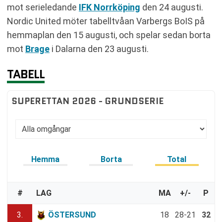
mot serieledande
IFK Norrköping
den 24 augusti.
Nordic United möter tabelltvåan Varbergs BoIS på
hemmaplan den 15 augusti, och spelar sedan borta
mot
Brage
i Dalarna den 23 augusti.
TABELL
SUPERETTAN 2026 - GRUNDSERIE
Hemma
Borta
Total
#
LAG
MA
+/-
P
3.
ÖSTERSUND
18
28-21
32