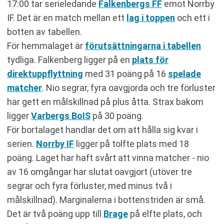
RELATERADE NYHETER
17:00 tar serieledande
Falkenbergs FF
emot Norrby
IF. Det är en match mellan ett
lag i toppen
och ett i
botten av tabellen.
För hemmalaget är
förutsättningarna i tabellen
tydliga. Falkenberg ligger på en
plats för
direktuppflyttning
med 31 poäng på 16
spelade
matcher
. Nio segrar, fyra oavgjorda och tre förluster
har gett en målskillnad på plus åtta. Strax bakom
ligger
Varbergs BoIS
på 30 poäng.
För bortalaget handlar det om att hålla sig kvar i
serien.
Norrby IF
ligger på tolfte plats med 18
poäng. Laget har haft svårt att vinna matcher - nio
av 16 omgångar har slutat oavgjort (utöver tre
segrar och fyra förluster, med minus två i
målskillnad). Marginalerna i bottenstriden är små.
Det är två poäng upp till
Brage
på elfte plats, och