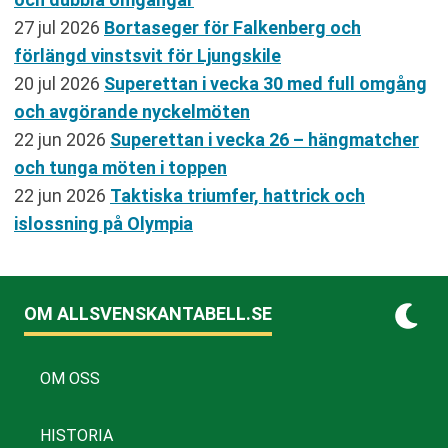
27 jul 2026
Bortaseger för Falkenberg och
förlängd vinstsvit för Ljungskile
20 jul 2026
Superettan i vecka 30 med full omgång
och avgörande nyckelmöten
22 jun 2026
Superettan i vecka 26 – hängmatcher
och tunga möten i toppen
22 jun 2026
Taktiska triumfer, hattrick och
islossning på Olympia
OM ALLSVENSKANTABELL.SE
OM OSS
HISTORIA