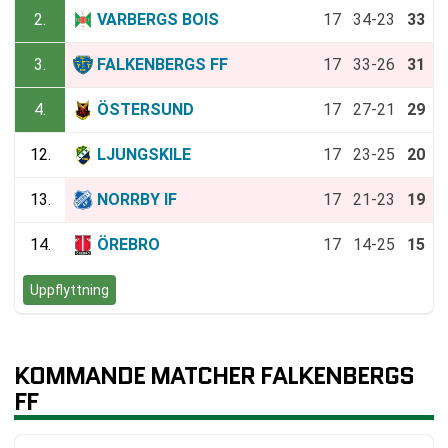
2.
VARBERGS BOIS
17
34-23
33
3.
FALKENBERGS FF
17
33-26
31
4.
ÖSTERSUND
17
27-21
29
12.
LJUNGSKILE
17
23-25
20
13.
NORRBY IF
17
21-23
19
14.
ÖREBRO
17
14-25
15
Uppflyttning
KOMMANDE MATCHER FALKENBERGS
FF