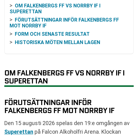
OM FALKENBERGS FF VS NORRBY IF I
SUPERETTAN
FÖRUTSÄTTNINGAR INFÖR FALKENBERGS FF
MOT NORRBY IF
FORM OCH SENASTE RESULTAT
HISTORISKA MÖTEN MELLAN LAGEN
RESONEMANG KRING ODDS OCH MATCHBILD
KOMMANDE SPELSCHEMA FÖR KLUBBARNA
SÅ FÖLJER DU MATCHEN PÅ TV OCH ONLINE
OM FALKENBERGS FF VS NORRBY IF I
VANLIGA FRÅGOR OM FALKENBERGS FF VS
SUPERETTAN
NORRBY IF
SENASTE RESULTAT FALKENBERGS FF
SENASTE RESULTAT NORRBY IF
FÖRUTSÄTTNINGAR INFÖR
RESULTAT INBÖRDES MÖTEN
FALKENBERGS FF MOT NORRBY IF
TABELL
Den 15 augusti 2026 spelas den 19:e omgången av
KOMMANDE MATCHER FALKENBERGS FF
Superettan
på Falcon Alkoholfri Arena. Klockan
KOMMANDE MATCHER NORRBY IF