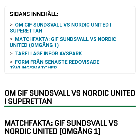
SIDANS INNEHÅLL:
OM GIF SUNDSVALL VS NORDIC UNITED I
SUPERETTAN
MATCHFAKTA: GIF SUNDSVALL VS NORDIC
UNITED (OMGÅNG 1)
TABELLÄGE INFÖR AVSPARK
FORM FRÅN SENASTE REDOVISADE
TÄVLINGSMATCHER
INBÖRDES MÖTEN
HUR MATCHEN KAN FÖLJAS PÅ TV ELLER
OM GIF SUNDSVALL VS NORDIC UNITED
ONLINE
I SUPERETTAN
ODDS OCH VINSTCHANS: SÅ KAN DU TOLKA
FÖRHANDSSIFFROR
MATCHER RUNT PREMIÄREN
MATCHFAKTA: GIF SUNDSVALL VS
VANLIGA FRÅGOR OM GIF SUNDSVALL VS
NORDIC UNITED
NORDIC UNITED (OMGÅNG 1)
TABELL