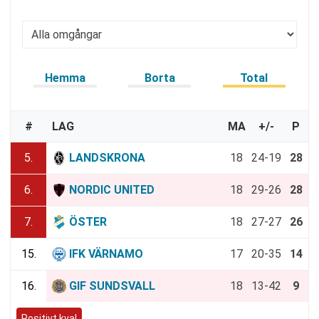
Hemma
Borta
Total
#
LAG
MA
+/-
P
5.
LANDSKRONA
18
24-19
28
6.
NORDIC UNITED
18
29-26
28
7.
ÖSTER
18
27-27
26
15.
IFK VÄRNAMO
17
20-35
14
16.
GIF SUNDSVALL
18
13-42
9
Positivt kval