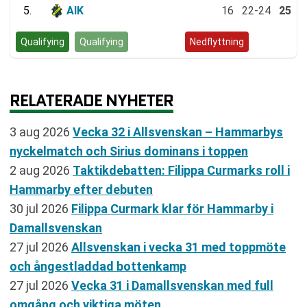
5.
AIK
16
22-24
25
Qualifying
Qualifying
Kvalspel
Nedflyttning
RELATERADE NYHETER
3 aug 2026
Vecka 32 i Allsvenskan – Hammarbys
nyckelmatch och Sirius dominans i toppen
2 aug 2026
Taktikdebatten: Filippa Curmarks roll i
Hammarby efter debuten
30 jul 2026
Filippa Curmark klar för Hammarby i
Damallsvenskan
27 jul 2026
Allsvenskan i vecka 31 med toppmöte
och ångestladdad bottenkamp
27 jul 2026
Vecka 31 i Damallsvenskan med full
omgång och viktiga möten