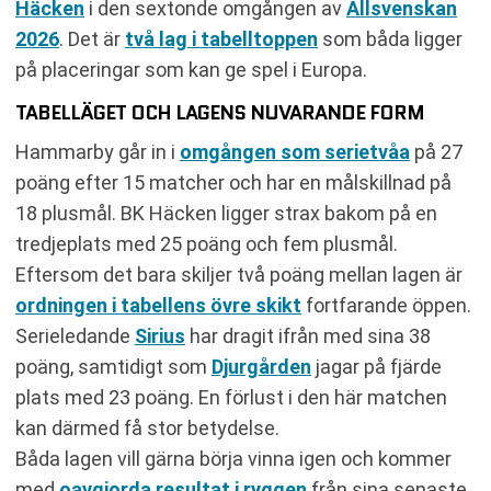
Häcken
i den sextonde omgången av
Allsvenskan
2026
. Det är
två lag i tabelltoppen
som båda ligger
på placeringar som kan ge spel i Europa.
TABELLÄGET OCH LAGENS NUVARANDE FORM
Hammarby går in i
omgången som serietvåa
på 27
poäng efter 15 matcher och har en målskillnad på
18 plusmål. BK Häcken ligger strax bakom på en
tredjeplats med 25 poäng och fem plusmål.
Eftersom det bara skiljer två poäng mellan lagen är
ordningen i tabellens övre skikt
fortfarande öppen.
Serieledande
Sirius
har dragit ifrån med sina 38
poäng, samtidigt som
Djurgården
jagar på fjärde
plats med 23 poäng. En förlust i den här matchen
kan därmed få stor betydelse.
Båda lagen vill gärna börja vinna igen och kommer
med
oavgjorda resultat i ryggen
från sina senaste