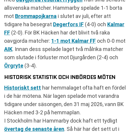
allsvenska matcher. Hammarby spelade 1-1 borta
mot
Brommapojkarna
i slutet av juli, efter att
tidigare ha besegrat
Degerfors IF
(4-0) och
Kalmar
FF
(2-0). För BK Häcken har det blivit två raka
oavgjorda matcher:
1-1 mot Kalmar FF
och 0-0 mot
AIK
. Innan dess spelade laget två målrika matcher
som slutade i förluster mot Djurgården (2-4) och
Örgryte
(3-4).
HISTORISK STATISTIK OCH INBÖRDES MÖTEN
Historiskt sett
har hemmalaget ofta haft en fördel
i de här mötena. När lagen spelade mot varandra
tidigare under säsongen, den 31 maj 2026, vann BK
Häcken med 3-2 på hemmaplan.
I Stockholm har Hammarby dock haft ett tydligt
övertag de senaste åren
. Så här har det sett ut i