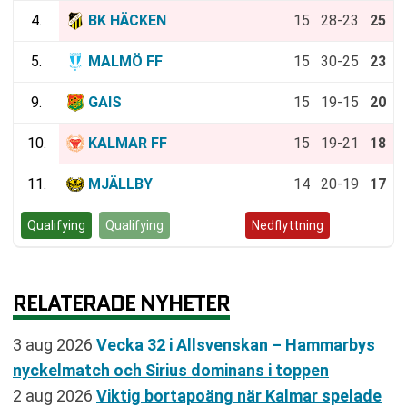
4.
BK HÄCKEN
15
28-23
25
5.
MALMÖ FF
15
30-25
23
9.
GAIS
15
19-15
20
10.
KALMAR FF
15
19-21
18
11.
MJÄLLBY
14
20-19
17
Qualifying
Qualifying
Kvalspel
Nedflyttning
RELATERADE NYHETER
3 aug 2026
Vecka 32 i Allsvenskan – Hammarbys
nyckelmatch och Sirius dominans i toppen
2 aug 2026
Viktig bortapoäng när Kalmar spelade