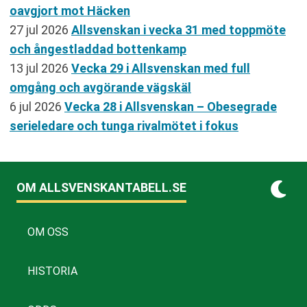
oavgjort mot Häcken
27 jul 2026
Allsvenskan i vecka 31 med toppmöte
och ångestladdad bottenkamp
13 jul 2026
Vecka 29 i Allsvenskan med full
omgång och avgörande vägskäl
6 jul 2026
Vecka 28 i Allsvenskan – Obesegrade
serieledare och tunga rivalmötet i fokus
OM ALLSVENSKANTABELL.SE
OM OSS
HISTORIA