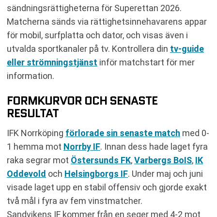
sändningsrättigheterna för Superettan 2026.
Matcherna sänds via rättighetsinnehavarens appar
för mobil, surfplatta och dator, och visas även i
utvalda sportkanaler på tv. Kontrollera din
tv-guide
eller strömningstjänst
inför matchstart för mer
information.
FORMKURVOR OCH SENASTE
RESULTAT
IFK Norrköping
förlorade sin senaste match
med 0-
1 hemma mot
Norrby IF
. Innan dess hade laget fyra
raka segrar mot
Östersunds FK
,
Varbergs BoIS
,
IK
Oddevold
och
Helsingborgs IF
. Under maj och juni
visade laget upp en stabil offensiv och gjorde exakt
två mål i fyra av fem vinstmatcher.
Sandvikens IF kommer från en seger med 4-2 mot