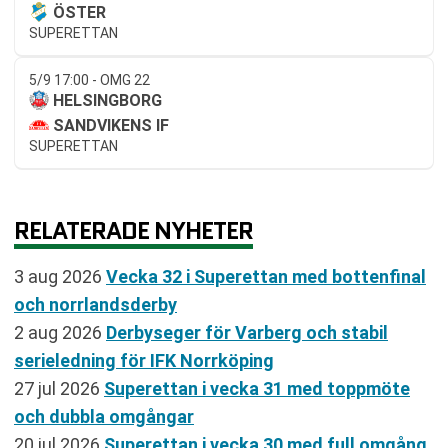
ÖSTER
SUPERETTAN
5/9 17:00 - OMG 22
HELSINGBORG
SANDVIKENS IF
SUPERETTAN
RELATERADE NYHETER
3 aug 2026
Vecka 32 i Superettan med bottenfinal
och norrlandsderby
2 aug 2026
Derbyseger för Varberg och stabil
serieledning för IFK Norrköping
27 jul 2026
Superettan i vecka 31 med toppmöte
och dubbla omgångar
20 jul 2026
Superettan i vecka 30 med full omgång