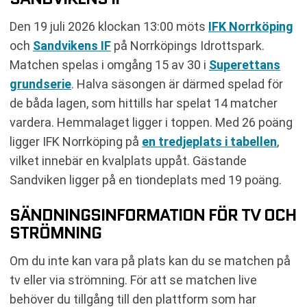
KOMMANDE MATCHER SANDVIKENS IF
Den 19 juli 2026 klockan 13:00 möts
IFK Norrköping
RELATERADE NYHETER
och
Sandvikens IF
på Norrköpings Idrottspark.
Matchen spelas i omgång 15 av 30 i
Superettans
grundserie
. Halva säsongen är därmed spelad för
de båda lagen, som hittills har spelat 14 matcher
vardera. Hemmalaget ligger i toppen. Med 26 poäng
ligger IFK Norrköping på
en tredjeplats i tabellen
,
vilket innebär en kvalplats uppåt. Gästande
Sandviken ligger på en tiondeplats med 19 poäng.
SÄNDNINGSINFORMATION FÖR TV OCH
STRÖMNING
Om du inte kan vara på plats kan du se matchen på
tv eller via strömning. För att se matchen live
behöver du tillgång till den plattform som har