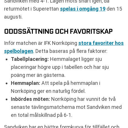
Sandviken med 4-1. Lagen möts snart igen, då
returmötet i Superettan
spelas i omgång 19
den 15
augusti.
ODDSSÄTTNING OCH FAVORITSKAP
Inför matchen är IFK Norrköping
stora favoriter hos
spelbolagen
. Detta baseras på flera faktorer:
Tabellplacering:
Hemmalaget ligger sju
placeringar högre upp i tabellen och har sju
poäng mer än gästerna.
Hemmaplan:
Att spela på hemmaplan i
Norrköping ger en naturlig fördel.
Inbördes möten:
Norrköping har vunnit de två
senaste tävlingsmatcherna mot Sandviken med
en total målskillnad på 6-1.
Sandviken har en bättre formkurva för tillfället och