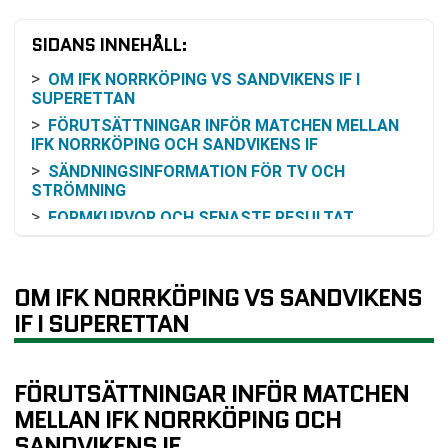
SIDANS INNEHÅLL:
OM IFK NORRKÖPING VS SANDVIKENS IF I
SUPERETTAN
FÖRUTSÄTTNINGAR INFÖR MATCHEN MELLAN
IFK NORRKÖPING OCH SANDVIKENS IF
SÄNDNINGSINFORMATION FÖR TV OCH
STRÖMNING
FORMKURVOR OCH SENASTE RESULTAT
HISTORIK OCH TIDIGARE MÖTEN
ODDSSÄTTNING OCH FAVORITSKAP
OM IFK NORRKÖPING VS SANDVIKENS
TABELLÄGET I SUPERETTAN
IF I SUPERETTAN
SENASTE RESULTAT IFK NORRKÖPING
SENASTE RESULTAT SANDVIKENS IF
RESULTAT INBÖRDES MÖTEN
FÖRUTSÄTTNINGAR INFÖR MATCHEN
TABELL
MELLAN IFK NORRKÖPING OCH
KOMMANDE MATCHER IFK NORRKÖPING
SANDVIKENS IF