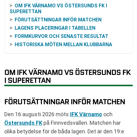
OM IFK VÄRNAMO VS ÖSTERSUNDS FK I
SUPERETTAN
FÖRUTSÄTTNINGAR INFÖR MATCHEN
LAGENS PLACERINGAR I TABELLEN
FORMKURVOR OCH SENASTE RESULTAT
HISTORISKA MÖTEN MELLAN KLUBBARNA
RESONEMANG KRING ODDS OCH FAVORITSKAP
SÅ FÖLJER DU MATCHEN PÅ TV OCH ONLINE
KOMMANDE SPELSCHEMA
OM IFK VÄRNAMO VS ÖSTERSUNDS FK
VAD INNEBÄR SPEL I SUPERETTAN?
I SUPERETTAN
VANLIGA FRÅGOR OM IFK VÄRNAMO VS
ÖSTERSUNDS FK
FÖRUTSÄTTNINGAR INFÖR MATCHEN
SENASTE RESULTAT IFK VÄRNAMO
SENASTE RESULTAT ÖSTERSUNDS FK
Den 16 augusti 2026 möts
IFK Värnamo
och
RESULTAT INBÖRDES MÖTEN
Östersunds FK
på Finnvedsvallen. Matchen har
TABELL
olika betydelse för de båda lagen. Det är den 19:e
KOMMANDE MATCHER IFK VÄRNAMO