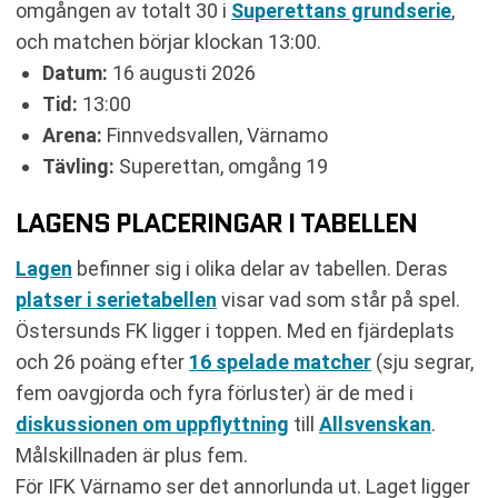
omgången av totalt 30 i
Superettans grundserie
,
KOMMANDE MATCHER ÖSTERSUNDS FK
och matchen börjar klockan 13:00.
RELATERADE NYHETER
Datum:
16 augusti 2026
Tid:
13:00
Arena:
Finnvedsvallen, Värnamo
Tävling:
Superettan, omgång 19
LAGENS PLACERINGAR I TABELLEN
Lagen
befinner sig i olika delar av tabellen. Deras
platser i serietabellen
visar vad som står på spel.
Östersunds FK ligger i toppen. Med en fjärdeplats
och 26 poäng efter
16 spelade matcher
(sju segrar,
fem oavgjorda och fyra förluster) är de med i
diskussionen om uppflyttning
till
Allsvenskan
.
Målskillnaden är plus fem.
För IFK Värnamo ser det annorlunda ut. Laget ligger