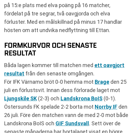
på 15:e plats med elva poäng på 16 matcher,
fördelat på tre segrar, två oavgjorda och elva
förluster. Med en målskillnad på minus 17 handlar
hösten om att undvika nedflyttning till Ettan.
FORMKURVOR OCH SENASTE
RESULTAT
Båda lagen kommer till matchen med
ett oavgjort
resultat
från den senaste omgången.
För IFK Värnamo bröt 0-0 hemma mot
Brage
den 25
juli en förlustsvit. Innan dess förlorade laget mot
Ljungskile SK
(2-3) och
Landskrona BoIS
(0-1).
Östersunds FK spelade 2-2 borta mot
Norrby IF
den
26 juli. Före den matchen vann de med 2-0 mot både
Landskrona BoIS och
GIF Sundsvall
. Sett över de
senaste månaderna har bortalaget visat en högre