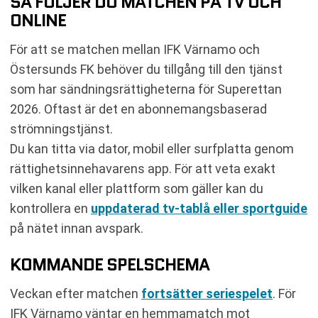
SÅ FÖLJER DU MATCHEN PÅ TV OCH
ONLINE
För att se matchen mellan IFK Värnamo och
Östersunds FK behöver du tillgång till den tjänst
som har sändningsrättigheterna för Superettan
2026. Oftast är det en abonnemangsbaserad
strömningstjänst.
Du kan titta via dator, mobil eller surfplatta genom
rättighetsinnehavarens app. För att veta exakt
vilken kanal eller plattform som gäller kan du
kontrollera en
uppdaterad tv-tablå eller sportguide
på nätet innan avspark.
KOMMANDE SPELSCHEMA
Veckan efter matchen
fortsätter seriespelet
. För
IFK Värnamo väntar en hemmamatch mot