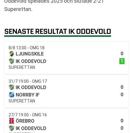
Oddevold spelades 2025 och slutade 2-2 i
Superettan.
SENASTE RESULTAT IK ODDEVOLD
8/8 13:00 - OMG 18
0
LJUNGSKILE
1
IK ODDEVOLD
SUPERETTAN
31/7 19:00 - OMG 17
0
IK ODDEVOLD
0
NORRBY IF
SUPERETTAN
27/7 19:00 - OMG 16
0
ÖREBRO
0
IK ODDEVOLD