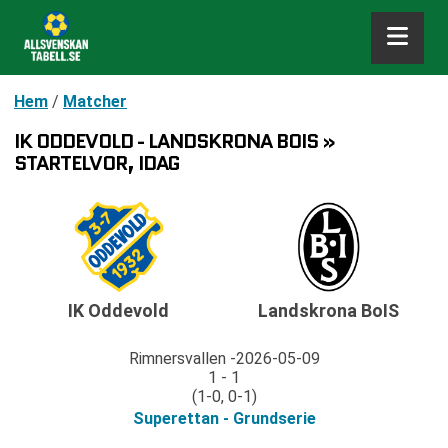
Hem
/
Matcher
IK ODDEVOLD - LANDSKRONA BOIS »
STARTELVOR, IDAG
IK Oddevold
Landskrona BoIS
Rimnersvallen
2026-05-09
1 - 1
(1-0, 0-1)
Superettan - Grundserie