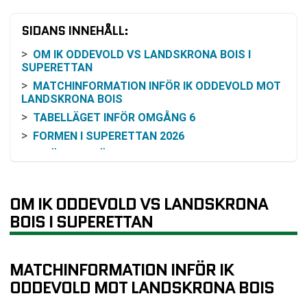
SIDANS INNEHÅLL:
OM IK ODDEVOLD VS LANDSKRONA BOIS I
SUPERETTAN
MATCHINFORMATION INFÖR IK ODDEVOLD MOT
LANDSKRONA BOIS
TABELLÄGET INFÖR OMGÅNG 6
FORMEN I SUPERETTAN 2026
INBÖRDES MÖTEN
ODDS OCH VINSTCHANS
SÅ KAN DU FÖLJA MATCHEN PÅ TV ELLER
OM IK ODDEVOLD VS LANDSKRONA
ONLINE
BOIS I SUPERETTAN
VAD MATCHEN BETYDER I SERIEN
VANLIGA FRÅGOR OM IK ODDEVOLD VS
LANDSKRONA BOIS
MATCHINFORMATION INFÖR IK
SENASTE RESULTAT IK ODDEVOLD
ODDEVOLD MOT LANDSKRONA BOIS
SENASTE RESULTAT LANDSKRONA BOIS