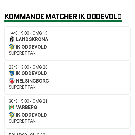
KOMMANDE MATCHER IK ODDEVOLD
14/8 19:00 - OMG 19
LANDSKRONA
IK ODDEVOLD
SUPERETTAN
23/8 13:00 - OMG 20
IK ODDEVOLD
HELSINGBORG
SUPERETTAN
30/8 15:00 - OMG 21
VARBERG
IK ODDEVOLD
SUPERETTAN