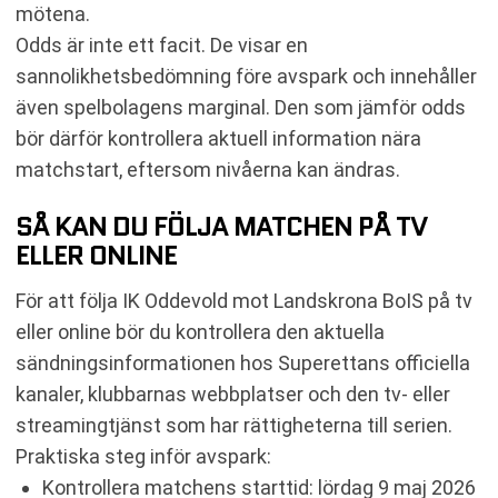
mötena.
Odds är inte ett facit. De visar en
sannolikhetsbedömning före avspark och innehåller
även spelbolagens marginal. Den som jämför odds
bör därför kontrollera aktuell information nära
matchstart, eftersom nivåerna kan ändras.
SÅ KAN DU FÖLJA MATCHEN PÅ TV
ELLER ONLINE
För att följa IK Oddevold mot Landskrona BoIS på tv
eller online bör du kontrollera den aktuella
sändningsinformationen hos Superettans officiella
kanaler, klubbarnas webbplatser och den tv- eller
streamingtjänst som har rättigheterna till serien.
Praktiska steg inför avspark:
Kontrollera matchens starttid: lördag 9 maj 2026