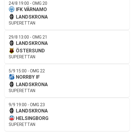
24/8 19:00 - OMG 20
IFK VÄRNAMO
LANDSKRONA
SUPERETTAN
29/8 13:00 - OMG 21
LANDSKRONA
ÖSTERSUND
SUPERETTAN
5/9 15:00 - OMG 22
NORRBY IF
LANDSKRONA
SUPERETTAN
9/9 19:00 - OMG 23
LANDSKRONA
HELSINGBORG
SUPERETTAN