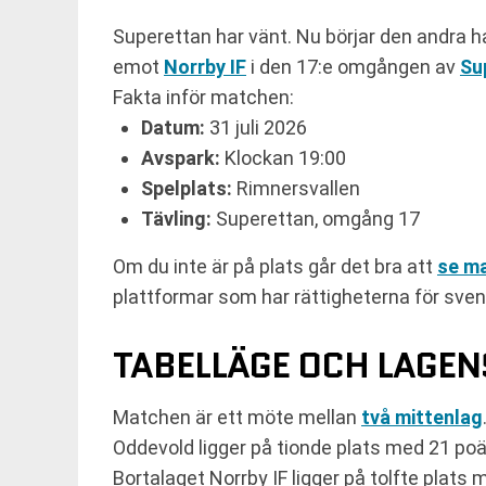
Superettan har vänt. Nu börjar den andra 
emot
Norrby IF
i den 17:e omgången av
Su
Fakta inför matchen:
Datum:
31 juli 2026
Avspark:
Klockan 19:00
Spelplats:
Rimnersvallen
Tävling:
Superettan, omgång 17
Om du inte är på plats går det bra att
se ma
plattformar som har rättigheterna för svens
TABELLÄGE OCH LAGE
Matchen är ett möte mellan
två mittenlag
Oddevold ligger på tionde plats med 21 poä
Bortalaget Norrby IF ligger på tolfte plat