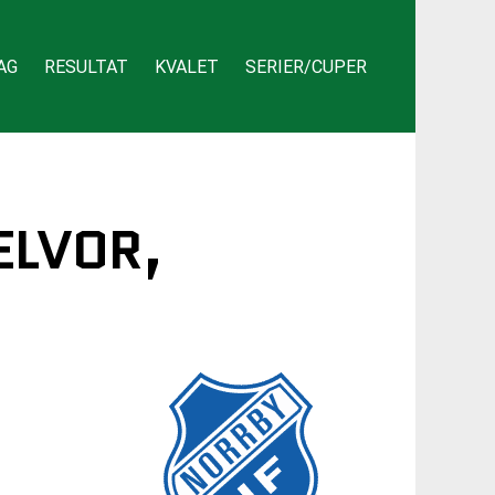
AG
RESULTAT
KVALET
SERIER/CUPER
ELVOR,