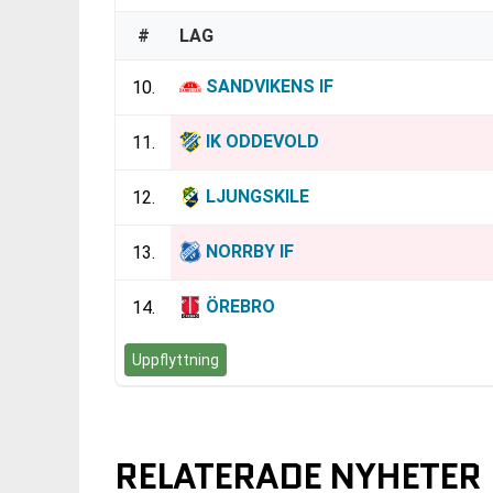
#
LAG
SANDVIKENS IF
10.
IK ODDEVOLD
11.
LJUNGSKILE
12.
NORRBY IF
13.
ÖREBRO
14.
Uppflyttning
RELATERADE NYHETER