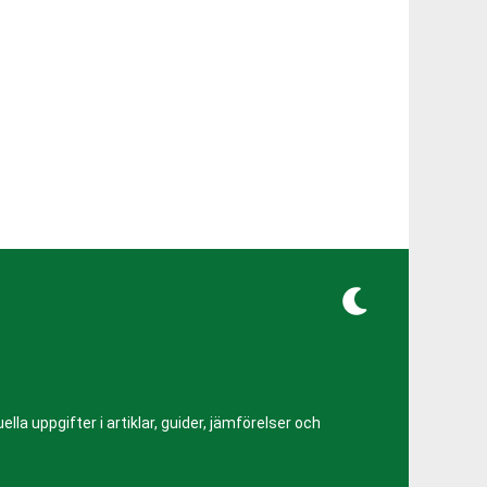
lla uppgifter i artiklar, guider, jämförelser och