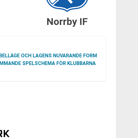
Norrby IF
BELLÄGE OCH LAGENS NUVARANDE FORM
MMANDE SPELSCHEMA FÖR KLUBBARNA
RK