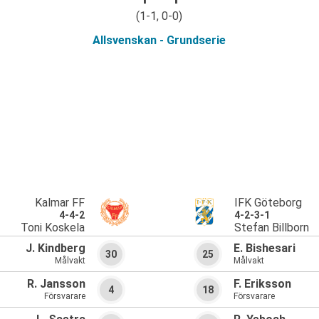
(1-1, 0-0)
Allsvenskan - Grundserie
Kalmar FF
IFK Göteborg
4-4-2
4-2-3-1
Toni Koskela
Stefan Billborn
J. Kindberg
E. Bishesari
30
25
Målvakt
Målvakt
R. Jansson
F. Eriksson
4
18
Försvarare
Försvarare