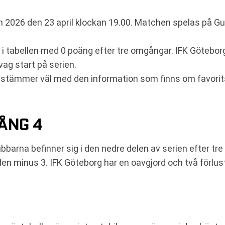
n 2026 den 23 april klockan 19.00. Matchen spelas på Gu
s i tabellen med 0 poäng efter tre omgångar. IFK Götebor
ag start på serien.
 stämmer väl med den information som finns om favorits
ÅNG 4
bbarna befinner sig i den nedre delen av serien efter tr
den minus 3. IFK Göteborg har en oavgjord och två förlus