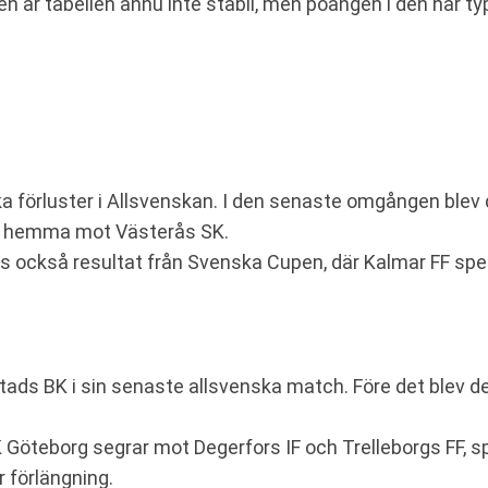
en är tabellen ännu inte stabil, men poängen i den här t
 förluster i Allsvenskan. I den senaste omgången blev 
1 hemma mot Västerås SK.
nns också resultat från Svenska Cupen, där Kalmar FF sp
ads BK i sin senaste allsvenska match. Före det blev 
K Göteborg segrar mot Degerfors IF och Trelleborgs FF,
r förlängning.