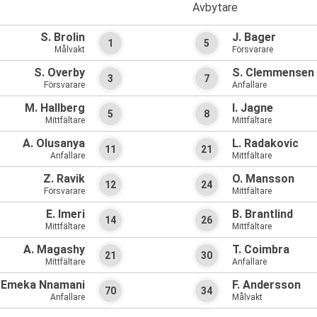
Avbytare
S. Brolin
J. Bager
1
5
Målvakt
Försvarare
S. Overby
S. Clemmensen
3
7
Försvarare
Anfallare
M. Hallberg
I. Jagne
5
8
Mittfältare
Mittfältare
A. Olusanya
L. Radakovic
11
21
Anfallare
Mittfältare
Z. Ravik
O. Mansson
12
24
Försvarare
Mittfältare
E. Imeri
B. Brantlind
14
26
Mittfältare
Mittfältare
A. Magashy
T. Coimbra
21
30
Mittfältare
Anfallare
Emeka Nnamani
F. Andersson
70
34
Anfallare
Målvakt