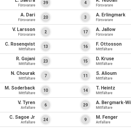
L. Saetra
R. Yeboah
39
4
Försvarare
Försvarare
A. Dari
A. Erlingmark
20
3
Försvarare
Försvarare
V. Larsson
A. Jallow
2
17
Försvarare
Försvarare
C. Rosenqvist
F. Ottosson
13
16
Mittfältare
Mittfältare
R. Gojani
D. Kruse
23
15
Mittfältare
Mittfältare
N. Chourak
S. Alioum
7
11
Mittfältare
Mittfältare
M. Soderback
T. Heintz
10
14
Mittfältare
Mittfältare
V. Tyren
A. Bergmark-Wi
6
29
Anfallare
Mittfältare
C. Sagoe Jr
M. Fenger
24
9
Anfallare
Anfallare