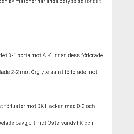
ypen av matcher har ändå betydelse för det
det 0-1 borta mot AIK. Innan dess förlorade
elade 2-2 mot Örgryte samt förlorade mot
det förluster mot BK Häcken med 0-2 och
 spelade oavgjort mot Östersunds FK och