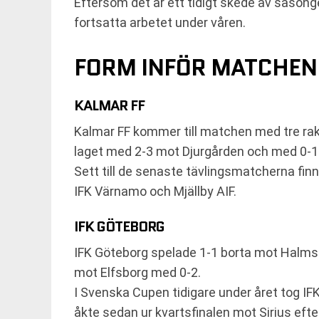
Eftersom det är ett tidigt skede av säsong
fortsatta arbetet under våren.
FORM INFÖR MATCHEN
KALMAR FF
Kalmar FF kommer till matchen med tre raka
laget med 2-3 mot Djurgården och med 0-
Sett till de senaste tävlingsmatcherna fi
IFK Värnamo och Mjällby AIF.
IFK GÖTEBORG
IFK Göteborg spelade 1-1 borta mot Halmst
mot Elfsborg med 0-2.
I Svenska Cupen tidigare under året tog IF
åkte sedan ur kvartsfinalen mot Sirius efte