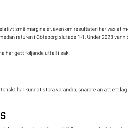
elativt små marginaler, även om resultaten har växlat m
dan returen i Göteborg slutade 1-1. Under 2023 vann b
har gett följande utfall i sak:
storiskt har kunnat störa varandra, snarare än att ett la
NS