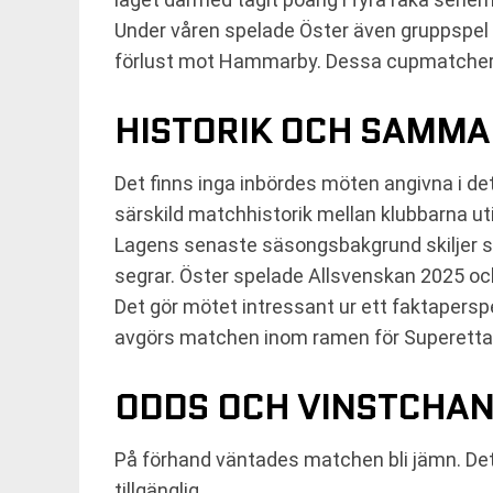
Under våren spelade Öster även gruppspel
förlust mot Hammarby. Dessa cupmatcher in
HISTORIK OCH SAMM
Det finns inga inbördes möten angivna i det
särskild matchhistorik mellan klubbarna ut
Lagens senaste säsongsbakgrund skiljer sig
segrar. Öster spelade Allsvenskan 2025 och
Det gör mötet intressant ur ett faktapersp
avgörs matchen inom ramen för Superettan 
ODDS OCH VINSTCHA
På förhand väntades matchen bli jämn. Det 
tillgänglig.