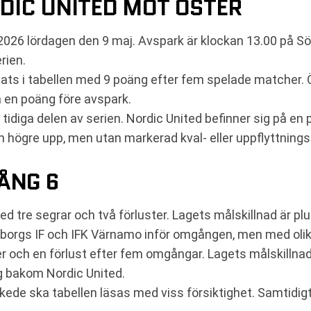
DIC UNITED MOT ÖSTER
2026 lördagen den 9 maj. Avspark är klockan 13.00 på Söd
rien.
plats i tabellen med 9 poäng efter fem spelade matcher.
å en poäng före avspark.
tidiga delen av serien. Nordic United befinner sig på en
en högre upp, men utan markerad kval- eller uppflyttning
ÅNG 6
d tre segrar och två förluster. Lagets målskillnad är pl
gs IF och IFK Värnamo inför omgången, men med olika 
her och en förlust efter fem omgångar. Lagets målskilln
g bakom Nordic United.
 skede ska tabellen läsas med viss försiktighet. Samtidi