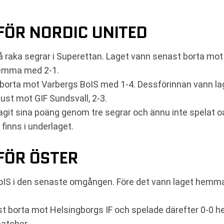
FÖR NORDIC UNITED
å raka segrar i Superettan. Laget vann senast borta mo
hemma med 2-1.
d borta mot Varbergs BoIS med 1-4. Dessförinnan vann 
st mot GIF Sundsvall, 2-3.
tagit sina poäng genom tre segrar och ännu inte spelat o
finns i underlaget.
FÖR ÖSTER
oIS i den senaste omgången. Före det vann laget hemm
ust borta mot Helsingborgs IF och spelade därefter 0-0
matcher.