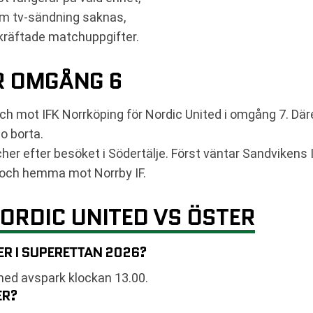
om tv-sändning saknas,
bekräftade matchuppgifter.
R OMGÅNG 6
ch mot IFK Norrköping för Nordic United i omgång 7. D
o borta.
r efter besöket i Södertälje. Först väntar Sandvikens I
 och hemma mot Norrby IF.
ORDIC UNITED VS ÖSTER
ER I SUPERETTAN 2026?
ed avspark klockan 13.00.
ER?