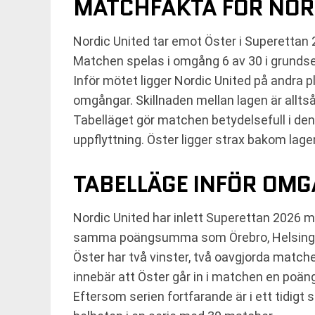
MATCHFAKTA FÖR NOR
Nordic United tar emot Öster i Superettan 
Matchen spelas i omgång 6 av 30 i grundse
Inför mötet ligger Nordic United på andra 
omgångar. Skillnaden mellan lagen är allts
Tabelläget gör matchen betydelsefull i den 
uppflyttning. Öster ligger strax bakom lag
TABELLÄGE INFÖR OMG
Nordic United har inlett Superettan 2026 me
samma poängsumma som Örebro, Helsingbor
Öster har två vinster, två oavgjorda matc
innebär att Öster går in i matchen en poän
Eftersom serien fortfarande är i ett tidigt