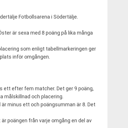
ertälje Fotbollsarena i Södertälje.
 Öster är sexa med 8 poäng på lika många
 placering som enligt tabellmarkeringen ger
splats inför omgången.
us ett efter fem matcher. Det ger 9 poäng,
målskillnad och placering.
ad är minus ett och poängsumman är 8. Det
gt är poängen från varje omgång en del av