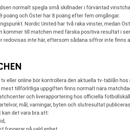
n normalt spegla små skillnader i förväntad vinstchans
r 9 poäng och Öster har 8 poäng efter fem omgångar.
spunkt. Nordic United har två raka vinster, medan Öster
n kommer till matchen med färska positiva resultat i ser
r redovisas inte här, eftersom sådana siffror inte finns
TCHEN
tv eller online bör kontrollera den aktuella tv-tablån ho
est tillförlitliga uppgiften finns normalt nära matchda
hcenter och liverapportering hos officiella fotbollskäll
rtelvor, mål, varningar, byten och slutresultat publiceras
t kan det vara bra att:
id,
st fungerar på vald enhet,