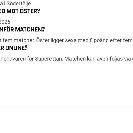
 i Södertälje.
ED MOT ÖSTER?
2026.
 INFÖR MATCHEN?
er fem matcher. Öster ligger sexa med 8 poäng efter fe
R ONLINE?
innehavaren för Superettan. Matchen kan även följas via 