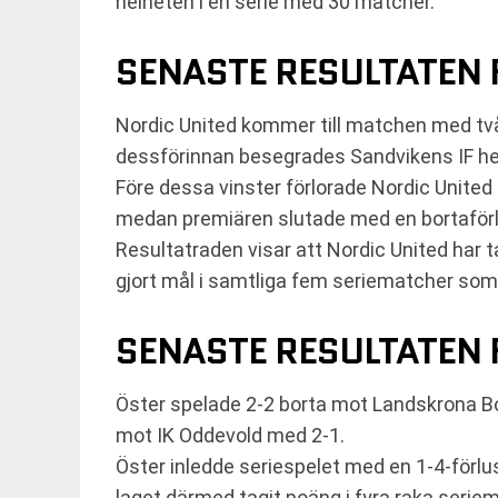
helheten i en serie med 30 matcher.
SENASTE RESULTATEN 
Nordic United kommer till matchen med tv
dessförinnan besegrades Sandvikens IF 
Före dessa vinster förlorade Nordic Unite
medan premiären slutade med en bortaförlu
Resultatraden visar att Nordic United har 
gjort mål i samtliga fem seriematcher som 
SENASTE RESULTATEN 
Öster spelade 2-2 borta mot Landskrona B
mot IK Oddevold med 2-1.
Öster inledde seriespelet med en 1-4-förl
laget därmed tagit poäng i fyra raka serie