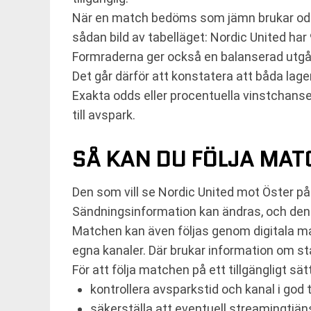
När en match bedöms som jämn brukar oddse
sådan bild av tabelläget: Nordic United ha
Formraderna ger också en balanserad utgång
Det går därför att konstatera att båda lage
Exakta odds eller procentuella vinstchanse
till avspark.
SÅ KAN DU FÖLJA MA
Den som vill se Nordic United mot Öster på 
Sändningsinformation kan ändras, och den m
Matchen kan även följas genom digitala matc
egna kanaler. Där brukar information om sta
För att följa matchen på ett tillgängligt sät
kontrollera avsparkstid och kanal i god t
säkerställa att eventuell streamingtjän