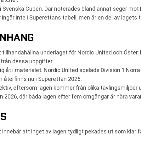
 i Svenska Cupen. Där noterades bland annat seger mot 
går inte i Superettans tabell, men är en del av lagets
ANHANG
 tillhandahållna underlaget för Nordic United och Öster. 
ifrån dessa uppgifter.
 åt i materialet. Nordic United spelade Division 1 Norr
 återfinns nu i Superettan 2026.
ektiv, eftersom lagen kommer från olika tävlingsmiljöe
2026, där båda lagen efter fem omgångar är nära varand
NS
innebär att inget av lagen tydligt pekades ut som klar f