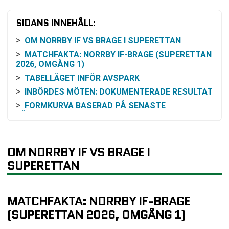
SIDANS INNEHÅLL:
OM NORRBY IF VS BRAGE I SUPERETTAN
MATCHFAKTA: NORRBY IF-BRAGE (SUPERETTAN
2026, OMGÅNG 1)
TABELLÄGET INFÖR AVSPARK
INBÖRDES MÖTEN: DOKUMENTERADE RESULTAT
FORMKURVA BASERAD PÅ SENASTE
TÄVLINGSMATCHERNA
RESONEMANG KRING ODDS OCH VINSTCHANS
(UTAN ATT SPEKULERA)
OM NORRBY IF VS BRAGE I
SÅ KAN DU FÖLJA MATCHEN PÅ TV ELLER
SUPERETTAN
ONLINE
KOMMANDE MATCHER EFTER OMGÅNG 1 (UR
UNDERLAGET)
MATCHFAKTA: NORRBY IF-BRAGE
VANLIGA FRÅGOR OM NORRBY IF VS BRAGE
(SUPERETTAN 2026, OMGÅNG 1)
TABELL
RELATERADE NYHETER