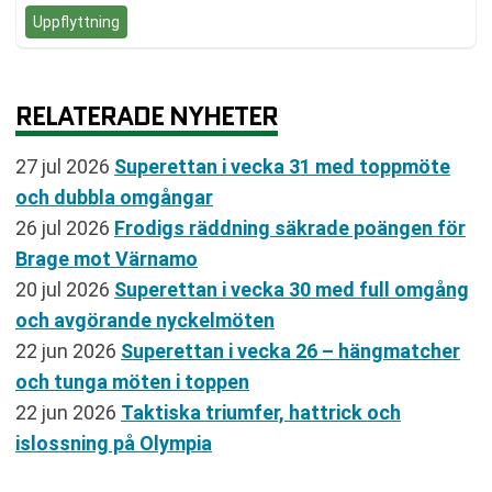
Uppflyttning
RELATERADE NYHETER
27 jul 2026
Superettan i vecka 31 med toppmöte
och dubbla omgångar
26 jul 2026
Frodigs räddning säkrade poängen för
Brage mot Värnamo
20 jul 2026
Superettan i vecka 30 med full omgång
och avgörande nyckelmöten
22 jun 2026
Superettan i vecka 26 – hängmatcher
och tunga möten i toppen
22 jun 2026
Taktiska triumfer, hattrick och
islossning på Olympia