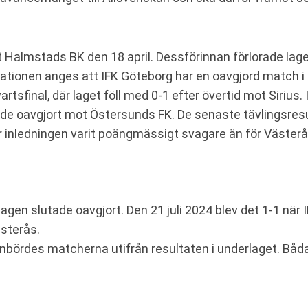
t Halmstads BK den 18 april. Dessförinnan förlorade 
ationen anges att IFK Göteborg har en oavgjord match i
vartsfinal, där laget föll med 0-1 efter övertid mot Siri
ade oavgjort mot Östersunds FK. De senaste tävlingsres
r inledningen varit poängmässigt svagare än för Västerå
agen slutade oavgjort. Den 21 juli 2024 blev det 1-1 nä
sterås.
e inbördes matcherna utifrån resultaten i underlaget. Bå