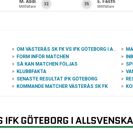
M. Abdi
E. Fasth
32
35
Mittfältare
Mittfältare
OM VÄSTERÅS SK FK VS IFK GÖTEBORG I ALLSVENSKAN
MA
FORM INFÖR MATCHEN
IN
SÅ KAN MATCHEN FÖLJAS
SP
KLUBBFAKTA
VAN
SENASTE RESULTAT IFK GÖTEBORG
RE
KOMMANDE MATCHER VÄSTERÅS SK FK
KO
S IFK GÖTEBORG I ALLSVENSK