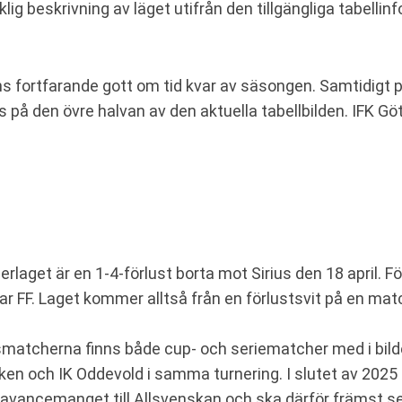
klig beskrivning av läget utifrån den tillgängliga tabelli
fortfarande gott om tid kvar av säsongen. Samtidigt påv
s på den övre halvan av den aktuella tabellbilden. IFK Gö
erlaget är en 1-4-förlust borta mot Sirius den 18 april.
 FF. Laget kommer alltså från en förlustsvit på en matc
gsmatcherna finns både cup- och seriematcher med i bil
en och IK Oddevold i samma turnering. I slutet av 2025
re avancemanget till Allsvenskan och ska därför främst 