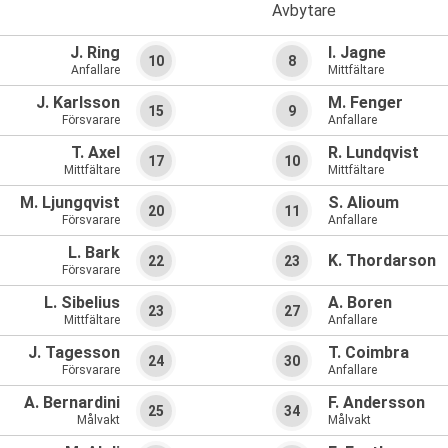
Avbytare
J. Ring
I. Jagne
10
8
Anfallare
Mittfältare
J. Karlsson
M. Fenger
15
9
Försvarare
Anfallare
T. Axel
R. Lundqvist
17
10
Mittfältare
Mittfältare
M. Ljungqvist
S. Alioum
20
11
Försvarare
Anfallare
L. Bark
K. Thordarson
22
23
Försvarare
L. Sibelius
A. Boren
23
27
Mittfältare
Anfallare
J. Tagesson
T. Coimbra
24
30
Försvarare
Anfallare
A. Bernardini
F. Andersson
25
34
Målvakt
Målvakt