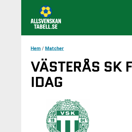
Hem
/
Matcher
VÄSTERÅS SK F
IDAG