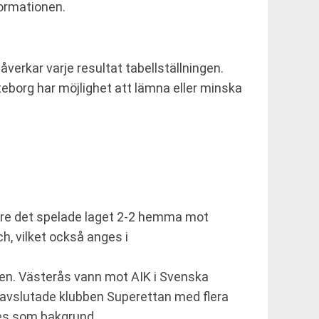
nformationen.
erkar varje resultat tabellställningen.
teborg har möjlighet att lämna eller minska
 Före det spelade laget 2-2 hemma mot
h, vilket också anges i
den. Västerås vann mot AIK i Svenska
 avslutade klubben Superettan med flera
ses som bakgrund.