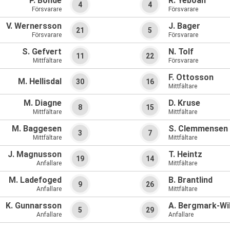
P. Bonde
R. Yeboah
4
4
Försvarare
Försvarare
V. Wernersson
J. Bager
21
5
Försvarare
Försvarare
S. Gefvert
N. Tolf
11
22
Mittfältare
Försvarare
F. Ottosson
M. Hellisdal
30
16
Mittfältare
M. Diagne
D. Kruse
8
15
Mittfältare
Mittfältare
M. Baggesen
S. Clemmensen
3
7
Mittfältare
Mittfältare
J. Magnusson
T. Heintz
19
14
Anfallare
Mittfältare
M. Ladefoged
B. Brantlind
9
26
Anfallare
Mittfältare
K. Gunnarsson
A. Bergmark-Wi
5
29
Anfallare
Anfallare