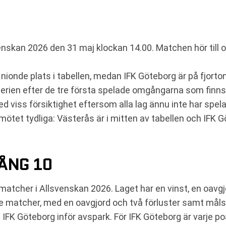
enskan 2026 den 31 maj klockan 14.00. Matchen hör till 
nionde plats i tabellen, medan IFK Göteborg är på fjort
serien efter de tre första spelade omgångarna som finns 
d viss försiktighet eftersom alla lag ännu inte har spel
mötet tydliga: Västerås är i mitten av tabellen och IFK 
ÅNG 10
 matcher i Allsvenskan 2026. Laget har en vinst, en oavg
e matcher, med en oavgjord och två förluster samt måls
 IFK Göteborg inför avspark. För IFK Göteborg är varje po