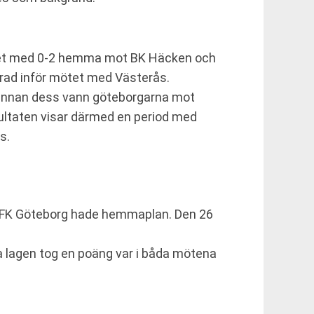
laget med 0-2 hemma mot BK Häcken och
 rad inför mötet med Västerås.
us. Innan dess vann göteborgarna mot
ultaten visar därmed en period med
s.
r IFK Göteborg hade hemmaplan. Den 26
da lagen tog en poäng var i båda mötena