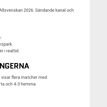
r Allsvenskan 2026. Sändande kanal och
.
vspark.
 i realtid.
ONGERNA
 visar flera matcher med
rta och 4-3 hemma.