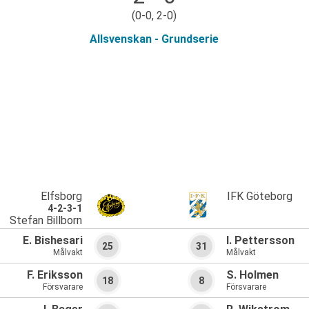
(0-0, 2-0)
Allsvenskan - Grundserie
Elfsborg
IFK Göteborg
4-2-3-1
Stefan Billborn
E. Bishesari
I. Pettersson
25
31
Målvakt
Målvakt
F. Eriksson
S. Holmen
18
8
Försvarare
Försvarare