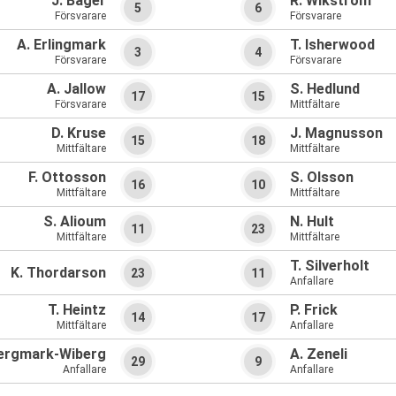
J. Bager
R. Wikstrom
5
6
Försvarare
Försvarare
A. Erlingmark
T. Isherwood
3
4
Försvarare
Försvarare
A. Jallow
S. Hedlund
17
15
Försvarare
Mittfältare
D. Kruse
J. Magnusson
15
18
Mittfältare
Mittfältare
F. Ottosson
S. Olsson
16
10
Mittfältare
Mittfältare
S. Alioum
N. Hult
11
23
Mittfältare
Mittfältare
T. Silverholt
K. Thordarson
23
11
Anfallare
T. Heintz
P. Frick
14
17
Mittfältare
Anfallare
Bergmark-Wiberg
A. Zeneli
29
9
Anfallare
Anfallare