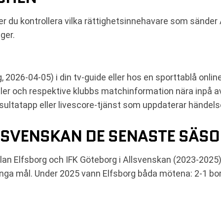
ver du kontrollera vilka rättighetsinnehavare som sände
ger.
2026-04-05) i din tv-guide eller hos en sporttablå online
naler och respektive klubbs matchinformation nära inpå a
esultatapp eller livescore-tjänst som uppdaterar händelser
LLSVENSKAN DE SENASTE SÄS
n Elfsborg och IFK Göteborg i Allsvenskan (2023-2025)
a mål. Under 2025 vann Elfsborg båda mötena: 2-1 bo