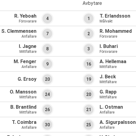
Avbytare
R. Yeboah
T. Erlandsson
4
1
Försvarare
Målvakt
S. Clemmensen
R. Mohammed
7
2
Anfallare
Försvarare
I. Jagne
I. Buhari
8
3
Mittfältare
Försvarare
M. Fenger
A. Hellemaa
9
16
Anfallare
Mittfältare
J. Beck
G. Ersoy
20
19
Mittfältare
O. Mansson
G. Rapp
24
20
Mittfältare
Mittfältare
B. Brantlind
L. Ostman
26
21
Mittfältare
Anfallare
T. Coimbra
A. Sigurpalsson
30
25
Anfallare
Anfallare