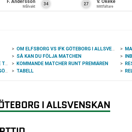
F. Andersson
V. Okeke
34
27
Målvakt
Mittfältare
OM ELFSBORG VS IFK GÖTEBORG I ALLSVENSKAN
MA
SÅ KAN DU FÖLJA MATCHEN
INB
025)
KOMMANDE MATCHER RUNT PREMIÄREN
RE
ORG
TABELL
RE
GÖTEBORG I ALLSVENSKAN
RTTID