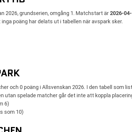
kan 2026, grundserien, omgång 1. Matchstart är
2026-04-
 inga poäng har delats ut i tabellen när avspark sker.
PARK
her och 0 poäng i Allsvenskan 2026. I den tabell som lis
n utan spelade matcher går det inte att koppla placeringa
m 6)
as som 10)
TCHEN