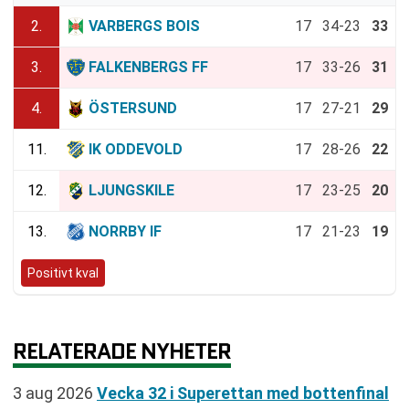
2.
VARBERGS BOIS
17
34-23
33
3.
FALKENBERGS FF
17
33-26
31
4.
ÖSTERSUND
17
27-21
29
11.
IK ODDEVOLD
17
28-26
22
12.
LJUNGSKILE
17
23-25
20
13.
NORRBY IF
17
21-23
19
Positivt kval
RELATERADE NYHETER
3 aug 2026
Vecka 32 i Superettan med bottenfinal