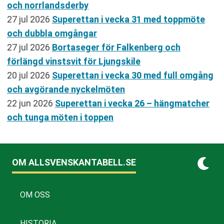
och norrlandsderby
27 jul 2026
Superettan i vecka 31 med toppmöte
och dubbla omgångar
27 jul 2026
Bortaseger för Falkenberg och
förlängd vinstsvit för Ljungskile
20 jul 2026
Superettan i vecka 30 med full omgång
och avgörande nyckelmöten
22 jun 2026
Superettan i vecka 26 – hängmatcher
och tunga möten i toppen
OM ALLSVENSKANTABELL.SE
OM OSS
HISTORIA