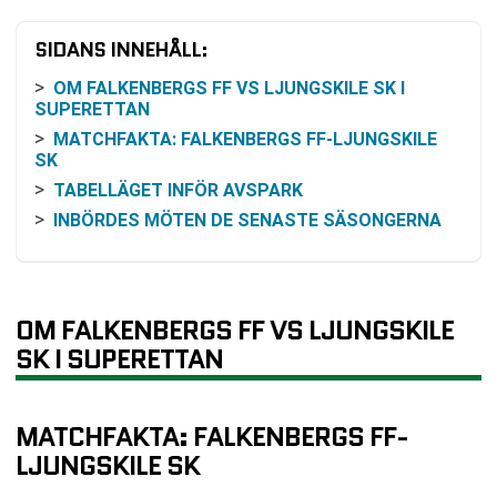
SIDANS INNEHÅLL:
OM FALKENBERGS FF VS LJUNGSKILE SK I
SUPERETTAN
MATCHFAKTA: FALKENBERGS FF-LJUNGSKILE
SK
TABELLÄGET INFÖR AVSPARK
INBÖRDES MÖTEN DE SENASTE SÄSONGERNA
SENASTE REDOVISADE RESULTAT:
FALKENBERGS FF
SENASTE REDOVISADE RESULTAT: LJUNGSKILE
OM FALKENBERGS FF VS LJUNGSKILE
SK
SK I SUPERETTAN
SÅ KAN MATCHEN FÖLJAS PÅ TV ELLER ONLINE
RESONEMANG KRING ODDS OCH VINSTCHANS
(UTAN ATT ANGE SIFFROR)
MATCHFAKTA: FALKENBERGS FF-
KOMMANDE MATCHER EFTER OMGÅNG 1
LJUNGSKILE SK
VANLIGA FRÅGOR OM FALKENBERGS FF VS
LJUNGSKILE SK