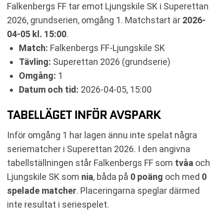
Falkenbergs FF tar emot Ljungskile SK i Superettan
TABELL
2026, grundserien, omgång 1. Matchstart är
2026-
RELATERADE NYHETER
04-05 kl. 15:00
.
Match:
Falkenbergs FF-Ljungskile SK
Tävling:
Superettan 2026 (grundserie)
Omgång:
1
Datum och tid:
2026-04-05, 15:00
TABELLÄGET INFÖR AVSPARK
Inför omgång 1 har lagen ännu inte spelat några
seriematcher i Superettan 2026. I den angivna
tabellställningen står Falkenbergs FF som
tvåa
och
Ljungskile SK som
nia
, båda på
0 poäng
och med
0
spelade matcher
. Placeringarna speglar därmed
inte resultat i seriespelet.