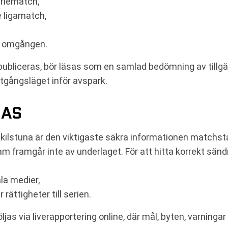
eriematch,
e ligamatch,
ör omgången.
publiceras, bör läsas som en samlad bedömning av tillgän
utgångsläget inför avspark.
JAS
Eskilstuna är den viktigaste säkra informationen matchs
m framgår inte av underlaget. För att hitta korrekt sänd
la medier,
rättigheter till serien.
jas via liverapportering online, där mål, byten, varning