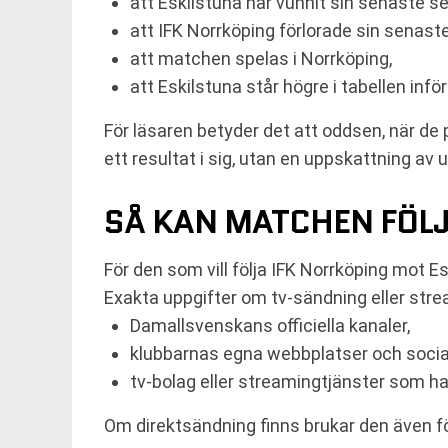
att Eskilstuna har vunnit sin senaste s
att IFK Norrköping förlorade sin senast
att matchen spelas i Norrköping,
att Eskilstuna står högre i tabellen inf
För läsaren betyder det att oddsen, när de 
ett resultat i sig, utan en uppskattning av 
SÅ KAN MATCHEN FÖL
För den som vill följa IFK Norrköping mot 
Exakta uppgifter om tv-sändning eller strea
Damallsvenskans officiella kanaler,
klubbarnas egna webbplatser och socia
tv-bolag eller streamingtjänster som har 
Om direktsändning finns brukar den även föl