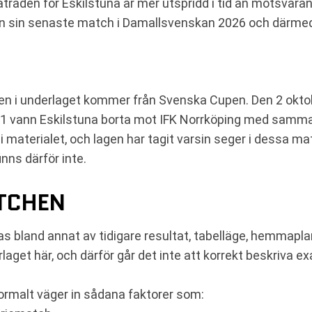
raden för Eskilstuna är mer utspridd i tid än motsvaran
nn sin senaste match i Damallsvenskan 2026 och därmed t
en i underlaget kommer från Svenska Cupen. Den 2 okto
 vann Eskilstuna borta mot IFK Norrköping med samma s
 i materialet, och lagen har tagit varsin seger i dessa 
inns därför inte.
TCHEN
 bland annat av tidigare resultat, tabelläge, hemmaplan
aget här, och därför går det inte att korrekt beskriva ex
rmalt väger in sådana faktorer som: