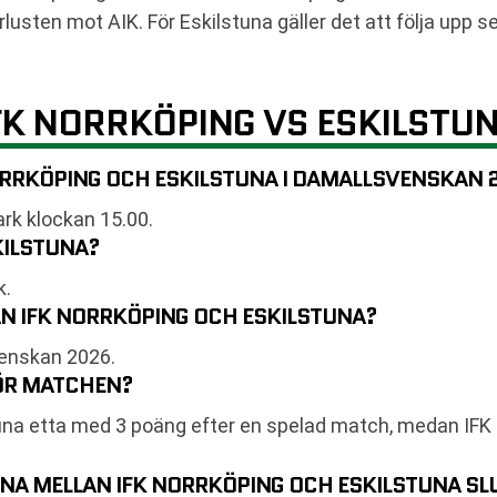
usten mot AIK. För Eskilstuna gäller det att följa upp s
FK NORRKÖPING VS ESKILSTU
ORRKÖPING OCH ESKILSTUNA I DAMALLSVENSKAN 
rk klockan 15.00.
KILSTUNA?
k.
N IFK NORRKÖPING OCH ESKILSTUNA?
venskan 2026.
NFÖR MATCHEN?
lstuna etta med 3 poäng efter en spelad match, medan IFK
NA MELLAN IFK NORRKÖPING OCH ESKILSTUNA SL