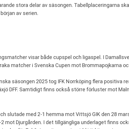
arande stora delar av säsongen. Tabellplaceringarna sk
 början av serien.
ingsmatcher visar både cupspel och ligaspel. I Damallsv
å raka matcher i Svenska Cupen mot Brommapojkarna och 
nska säsongen 2025 tog IFK Norrköping flera positiva re
äxjö DFF. Samtidigt finns också större förluster mot Ma
ch slutade med 2-1 hemma mot Vittsjö GIK den 28 mars. 
 mot Djurgården. I det tillgängliga underlaget finns ock