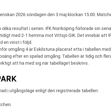
venskan 2026 söndagen den 3 maj klockan 15.00. Matche
olika resultat i serien. IFK Norrköping förlorade sin s
digt med 2-1 hemma mot Vittsjö GIK. Det innebär att IFK 
n vinst i följd.
 inför omgång 4 är Eskilstuna placerat etta i tabellen me
poäng efter en spelad omgång. Tabellen är tidig och fler
viktigt att ha med sig när tabelläget beskrivs.
PARK
lnad i utgångsläge enligt den registrerade tabellen:
tchen.