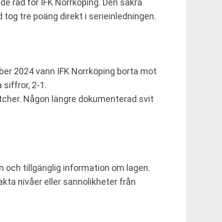
de rad för IFK Norrköping. Den säkra
og tre poäng direkt i serieinledningen.
ber 2024 vann IFK Norrköping borta mot
iffror, 2-1.
matcher. Någon längre dokumenterad svit
 och tillgänglig information om lagen.
akta nivåer eller sannolikheter från