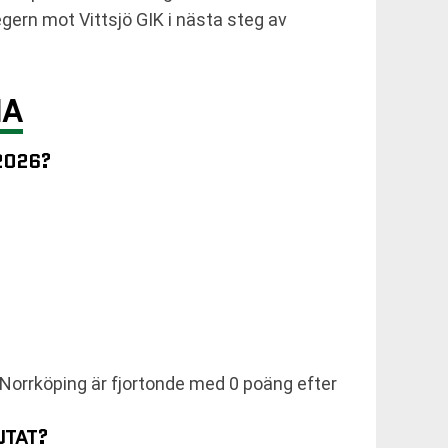
egern mot Vittsjö GIK i nästa steg av
NA
2026?
 Norrköping är fjortonde med 0 poäng efter
UTAT?