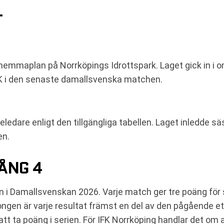
T
hemmaplan på Norrköpings Idrottspark. Laget gick in i 
IK i den senaste damallsvenska matchen.
eledare enligt den tillgängliga tabellen. Laget inledde 
en.
ÅNG 4
en i Damallsvenskan 2026. Varje match ger tre poäng för 
songen är varje resultat främst en del av den pågående et
 att ta poäng i serien. För IFK Norrköping handlar det om 