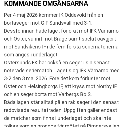
KOMMANDE OMGÅNGARNA
Per 4 maj 2026 kommer IK Oddevold från en
bortaseger mot GIF Sundsvall med 3-1.
Dessförinnan hade laget förlorat mot IFK Värnamo
och Öster, vunnit mot Brage samt spelat oavgjort
mot Sandvikens IF i de fem första seriematcherna
som anges i underlaget.
Östersunds FK har också en seger i sin senast
noterade seriematch. Laget slog IFK Värnamo med
3-2 den 3 maj 2026. Före det kom förluster mot
Öster och Helsingborgs IF, ett kryss mot Norrby IF
och en seger borta mot Varbergs BoIS.
Båda lagen står alltså på en rak seger i den senast
redovisade resultatraden. Uppgiften gäller endast
de matcher som finns i underlaget och ska inte
tolkas som en prognos för mötet på Rimnersvallen.