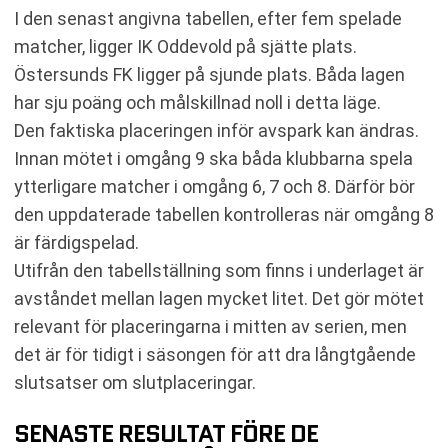
I den senast angivna tabellen, efter fem spelade
matcher, ligger IK Oddevold på sjätte plats.
Östersunds FK ligger på sjunde plats. Båda lagen
har sju poäng och målskillnad noll i detta läge.
Den faktiska placeringen inför avspark kan ändras.
Innan mötet i omgång 9 ska båda klubbarna spela
ytterligare matcher i omgång 6, 7 och 8. Därför bör
den uppdaterade tabellen kontrolleras när omgång 8
är färdigspelad.
Utifrån den tabellställning som finns i underlaget är
avståndet mellan lagen mycket litet. Det gör mötet
relevant för placeringarna i mitten av serien, men
det är för tidigt i säsongen för att dra långtgående
slutsatser om slutplaceringar.
SENASTE RESULTAT FÖRE DE