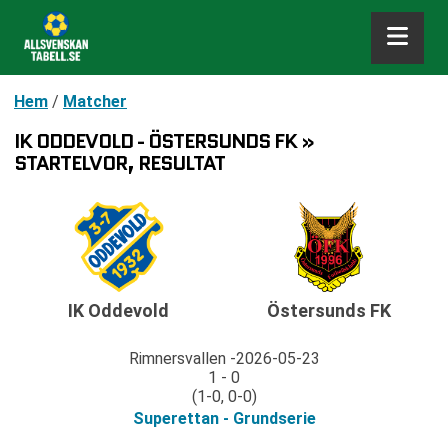
Hem
/
Matcher
IK ODDEVOLD - ÖSTERSUNDS FK »
STARTELVOR, RESULTAT
IK Oddevold
Östersunds FK
Rimnersvallen
2026-05-23
1 - 0
(1-0, 0-0)
Superettan - Grundserie