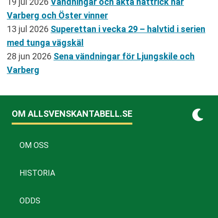
19 jul 2026
Vändningar och äkta hattrick när
Varberg och Öster vinner
13 jul 2026
Superettan i vecka 29 – halvtid i serien
med tunga vägskäl
28 jun 2026
Sena vändningar för Ljungskile och
Varberg
OM ALLSVENSKANTABELL.SE
OM OSS
HISTORIA
ODDS