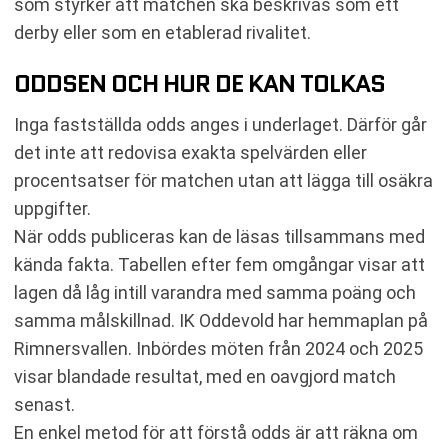
som styrker att matchen ska beskrivas som ett
derby eller som en etablerad rivalitet.
ODDSEN OCH HUR DE KAN TOLKAS
Inga fastställda odds anges i underlaget. Därför går
det inte att redovisa exakta spelvärden eller
procentsatser för matchen utan att lägga till osäkra
uppgifter.
När odds publiceras kan de läsas tillsammans med
kända fakta. Tabellen efter fem omgångar visar att
lagen då låg intill varandra med samma poäng och
samma målskillnad. IK Oddevold har hemmaplan på
Rimnersvallen. Inbördes möten från 2024 och 2025
visar blandade resultat, med en oavgjord match
senast.
En enkel metod för att förstå odds är att räkna om