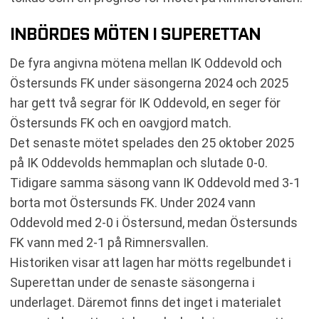
INBÖRDES MÖTEN I SUPERETTAN
De fyra angivna mötena mellan IK Oddevold och
Östersunds FK under säsongerna 2024 och 2025
har gett två segrar för IK Oddevold, en seger för
Östersunds FK och en oavgjord match.
Det senaste mötet spelades den 25 oktober 2025
på IK Oddevolds hemmaplan och slutade 0-0.
Tidigare samma säsong vann IK Oddevold med 3-1
borta mot Östersunds FK. Under 2024 vann
Oddevold med 2-0 i Östersund, medan Östersunds
FK vann med 2-1 på Rimnersvallen.
Historiken visar att lagen har mötts regelbundet i
Superettan under de senaste säsongerna i
underlaget. Däremot finns det inget i materialet