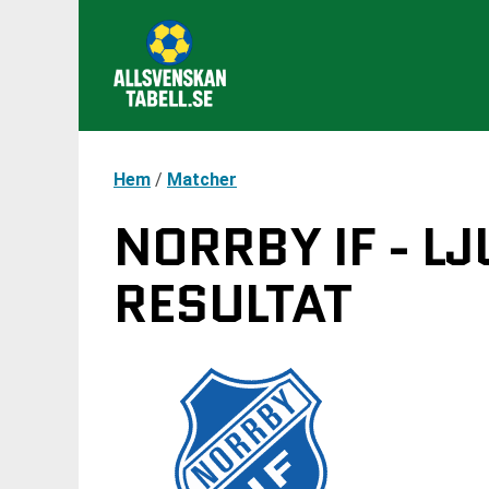
Hem
/
Matcher
NORRBY IF - L
RESULTAT