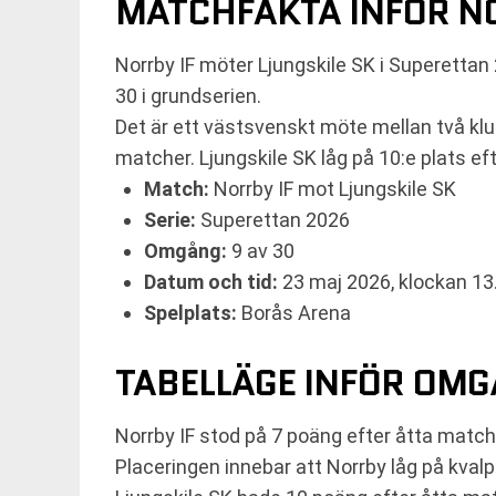
MATCHFAKTA INFÖR NO
Norrby IF möter Ljungskile SK i Superettan
30 i grundserien.
Det är ett västsvenskt möte mellan två klu
matcher. Ljungskile SK låg på 10:e plats e
Match:
Norrby IF mot Ljungskile SK
Serie:
Superettan 2026
Omgång:
9 av 30
Datum och tid:
23 maj 2026, klockan 13
Spelplats:
Borås Arena
TABELLÄGE INFÖR OMG
Norrby IF stod på 7 poäng efter åtta matche
Placeringen innebar att Norrby låg på kval