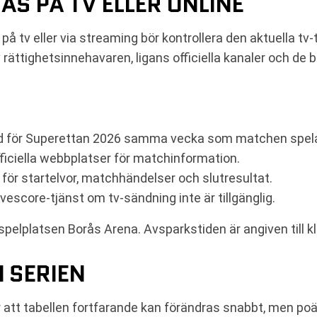
S PÅ TV ELLER ONLINE
på tv eller via streaming bör kontrollera den aktuella tv
 rättighetsinnehavaren, ligans officiella kanaler och d
bud för Superettan 2026 samma vecka som matchen spel
fficiella webbplatser för matchinformation.
r för startelvor, matchhändelser och slutresultat.
ivescore-tjänst om tv-sändning inte är tillgänglig.
spelplatsen Borås Arena. Avsparkstiden är angiven till k
 SERIEN
 att tabellen fortfarande kan förändras snabbt, men poä