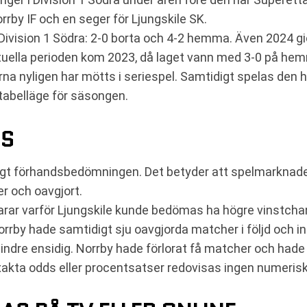
rby IF och en seger för Ljungskile SK.
ivision 1 Södra: 2-0 borta och 4-2 hemma. Även 2024 gic
tuella perioden kom 2023, då laget vann med 3-0 på he
rna nyligen har mötts i seriespel. Samtidigt spelas den
 tabelläge för säsongen.
NS
enligt förhandsbedömningen. Det betyder att spelmarkna
r och oavgjort.
larar varför Ljungskile kunde bedömas ha högre vinstchans
rrby hade samtidigt sju oavgjorda matcher i följd och i
indre ensidig. Norrby hade förlorat få matcher och hade 
akta odds eller procentsatser redovisas ingen numerisk