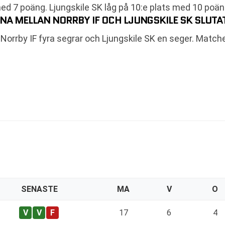
med 7 poäng. Ljungskile SK låg på 10:e plats med 10 poän
NA MELLAN NORRBY IF OCH LJUNGSKILE SK SLUTA
rrby IF fyra segrar och Ljungskile SK en seger. Matche
SENASTE
MA
V
O
17
6
4