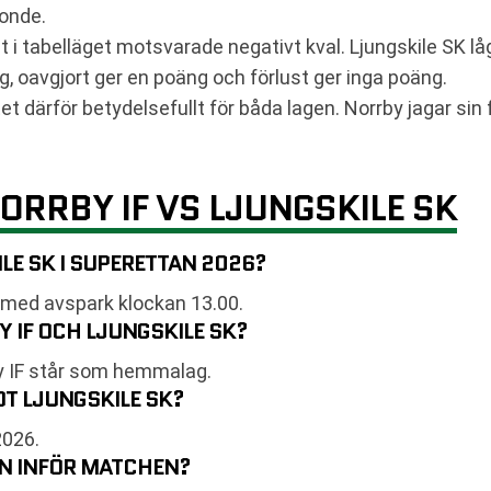
ionde.
ket i tabelläget motsvarade negativt kval. Ljungskile SK l
ng, oavgjort ger en poäng och förlust ger inga poäng.
et därför betydelsefullt för båda lagen. Norrby jagar sin 
ORRBY IF VS LJUNGSKILE SK
LE SK I SUPERETTAN 2026?
med avspark klockan 13.00.
 IF OCH LJUNGSKILE SK?
y IF står som hemmalag.
OT LJUNGSKILE SK?
2026.
EN INFÖR MATCHEN?