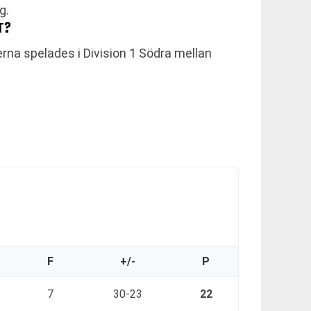
g.
T?
rna spelades i Division 1 Södra mellan
F
+/-
P
7
30-23
22