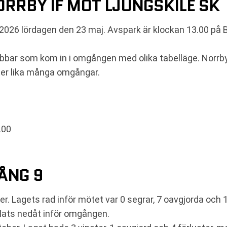
RRBY IF MOT LJUNGSKILE SK
 2026 lördagen den 23 maj. Avspark är klockan 13.00 på
bbar som kom in i omgången med olika tabelläge. Norrby I
fter lika många omgångar.
.00
ÅNG 9
r. Lagets rad inför mötet var 0 segrar, 7 oavgjorda och 1
plats nedåt inför omgången.