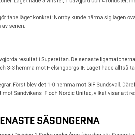
her. Laget hade 3 vinster, 1 oavgjord och 4 förluster, m
 gör tabelläget konkret: Norrby kunde närma sig lagen o
 av serien.
vgjorda resultat i Superettan. De senaste ligamatcherna
h 3-3 hemma mot Helsingborgs IF. Laget hade alltså ta
grar. Först blev det 1-0 hemma mot GIF Sundsvall. Däre
t mot Sandvikens IF och Nordic United, vilket visar att 
SENASTE SÄSONGERNA
gånger i Division 1 Södra under åren före den här Super