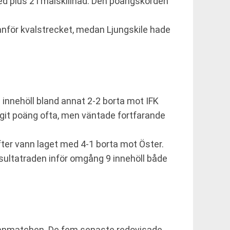
ed plus 2 i målskillnad. Den poängskörden
vanför kvalstrecket, medan Ljungskile hade
 innehöll bland annat 2-2 borta mot IFK
git poäng ofta, men väntade fortfarande
fter vann laget med 4-1 borta mot Öster.
resultatraden inför omgång 9 innehöll både
ettanmatchen. De fem senaste redovisade