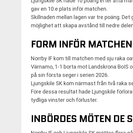
Ljungskile SK hade 10 poäng efter åtta matc
gav en 10:e plats inför matchen.
Skillnaden mellan lagen var tre poäng. Det
möjlighet att skapa avstånd till nedre delen
FORM INFÖR MATCHEN
Norrby IF kom till matchen med sju raka oa
Värnamo, 1-1 borta mot Landskrona BoIS oc
på sin första seger i serien 2026.
Ljungskile SK kom närmast från två raka se
Före dessa resultat hade Ljungskile förlora
tydliga vinster och förluster.
INBÖRDES MÖTEN DE 
Norrby IF och Ljungskile SK möttes flera 