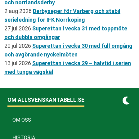
och norrlandsderby
2 aug 2026
Derbyseger för Varberg och stabil
serieledning för IFK Norrköping
27 jul 2026
Superettan i vecka 31 med toppmöte
och dubbla omgångar
20 jul 2026
Superettan i vecka 30 med full omgång
och avgörande nyckelmöten
13 jul 2026
Superettan i vecka 29 – halvtid i serien
med tunga vägskäl
OM ALLSVENSKANTABELL.SE
OM OSS
HISTORIA