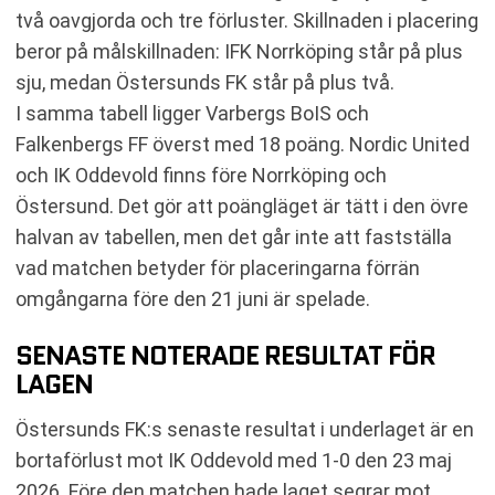
två oavgjorda och tre förluster. Skillnaden i placering
beror på målskillnaden: IFK Norrköping står på plus
sju, medan Östersunds FK står på plus två.
I samma tabell ligger Varbergs BoIS och
Falkenbergs FF överst med 18 poäng. Nordic United
och IK Oddevold finns före Norrköping och
Östersund. Det gör att poängläget är tätt i den övre
halvan av tabellen, men det går inte att fastställa
vad matchen betyder för placeringarna förrän
omgångarna före den 21 juni är spelade.
SENASTE NOTERADE RESULTAT FÖR
LAGEN
Östersunds FK:s senaste resultat i underlaget är en
bortaförlust mot IK Oddevold med 1-0 den 23 maj
2026. Före den matchen hade laget segrar mot