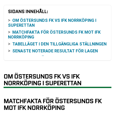
SIDANS INNEHÅLL:
OM ÖSTERSUNDS FK VS IFK NORRKÖPING I
SUPERETTAN
MATCHFAKTA FÖR ÖSTERSUNDS FK MOT IFK
NORRKÖPING
TABELLÄGET I DEN TILLGÄNGLIGA STÄLLNINGEN
SENASTE NOTERADE RESULTAT FÖR LAGEN
HISTORISKA MÖTEN MELLAN KLUBBARNA
FAKTA ATT VÄGA IN VID ODDS
SÅ KAN MATCHEN FÖLJAS PÅ TV ELLER ONLINE
OM ÖSTERSUNDS FK VS IFK
KOMMANDE MATCHER FÖRE MÖTET
NORRKÖPING I SUPERETTAN
VANLIGA FRÅGOR OM ÖSTERSUNDS FK VS IFK
NORRKÖPING
TABELL
MATCHFAKTA FÖR ÖSTERSUNDS FK
RELATERADE NYHETER
MOT IFK NORRKÖPING