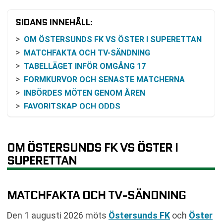
SIDANS INNEHÅLL:
OM ÖSTERSUNDS FK VS ÖSTER I SUPERETTAN
MATCHFAKTA OCH TV-SÄNDNING
TABELLÄGET INFÖR OMGÅNG 17
FORMKURVOR OCH SENASTE MATCHERNA
INBÖRDES MÖTEN GENOM ÅREN
FAVORITSKAP OCH ODDS
KOMMANDE SPELSCHEMA
VANLIGA FRÅGOR OM ÖSTERSUNDS FK VS
ÖSTER
OM ÖSTERSUNDS FK VS ÖSTER I
SENASTE RESULTAT ÖSTERSUNDS FK
SUPERETTAN
SENASTE RESULTAT ÖSTER
RESULTAT INBÖRDES MÖTEN
MATCHFAKTA OCH TV-SÄNDNING
TABELL
KOMMANDE MATCHER ÖSTERSUNDS FK
Den 1 augusti 2026 möts
Östersunds FK
och
Öster