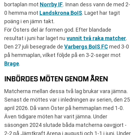
bortaplan mot
Norrby IF
. Innan dess vann de med 2-
0 hemma mot
Landskrona BoIS
. Laget har tagit
poäng i en jämn takt.
För Östers del är formen god. Efter blandade
resultat i juni har laget nu
vunnit två raka matcher
.
Den 27 juli besegrade de
Varbergs BoIS FC
med 3-0
på hemmaplan, vilket följde på en 3-2-seger mot
Brage
.
INBÖRDES MÖTEN GENOM ÅREN
Matcherna mellan dessa två lag brukar vara jämna.
Senast de möttes var i inledningen av serien, den 25
april 2026. Då vann Öster på hemmaplan med 1-0.
Även tidigare möten har varit jämna. Under
säsongen 2024 slutade båda matcherna oavgjort -
2-2 på Jämtkraft Arena i augusti och 1-1 i juni. Under