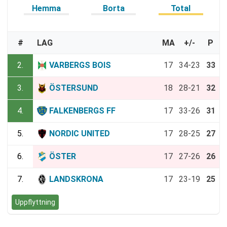
Hemma
Borta
Total
#
LAG
MA
+/-
P
2.
VARBERGS BOIS
17
34-23
33
3.
ÖSTERSUND
18
28-21
32
4.
FALKENBERGS FF
17
33-26
31
5.
NORDIC UNITED
17
28-25
27
6.
ÖSTER
17
27-26
26
7.
LANDSKRONA
17
23-19
25
Uppflyttning