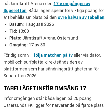
KOMMANDE MATCHER ÖSTER
på Jämtkraft Arena i den
17:e omgången av
RELATERADE NYHETER
Superettan
. Båda lagen spelar för viktiga poäng för
att behålla sin plats på den
övre halvan av tabellen
.
Datum:
1 augusti 2026
Tid:
13:00
Plats:
Jämtkraft Arena, Östersund
Omgång:
17 av 30
För dig som vill
följa matchen på tv
eller via dator,
mobil och surfplatta, direktsänds den av
plattformen som har sändningsrättigheterna för
Superettan 2026.
TABELLÄGET INFÖR OMGÅNG 17
Inför omgången står båda lagen på 26 poäng.
Östersunds FK ligger för närvarande på fjärde plats