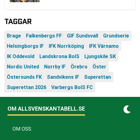
TAGGAR
Brage
Falkenbergs FF
GIF Sundsvall
Grundserie
Helsingborgs IF
IFK Norrköping
IFK Värnamo
IK Oddevold
Landskrona BoIS
Ljungskile SK
Nordic United
Norrby IF
Örebro
Öster
Östersunds FK
Sandvikens IF
Superettan
Superettan 2026
Varbergs BoIS FC
OM ALLSVENSKANTABELL.SE
OM OSS