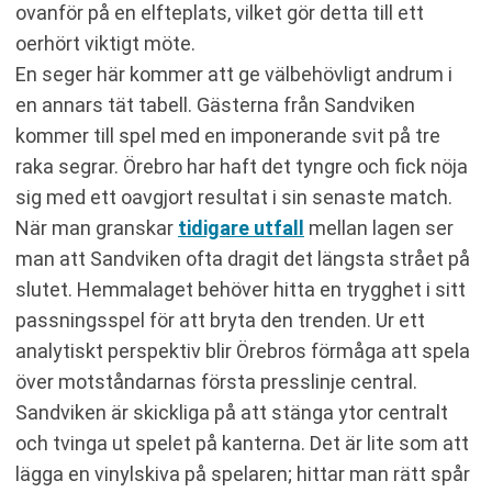
ovanför på en elfteplats, vilket gör detta till ett
oerhört viktigt möte.
En seger här kommer att ge välbehövligt andrum i
en annars tät tabell. Gästerna från Sandviken
kommer till spel med en imponerande svit på tre
raka segrar. Örebro har haft det tyngre och fick nöja
sig med ett oavgjort resultat i sin senaste match.
När man granskar
tidigare utfall
mellan lagen ser
man att Sandviken ofta dragit det längsta strået på
slutet. Hemmalaget behöver hitta en trygghet i sitt
passningsspel för att bryta den trenden. Ur ett
analytiskt perspektiv blir Örebros förmåga att spela
över motståndarnas första presslinje central.
Sandviken är skickliga på att stänga ytor centralt
och tvinga ut spelet på kanterna. Det är lite som att
lägga en vinylskiva på spelaren; hittar man rätt spår