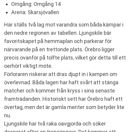
Omgång: Omgång 14
Arena: Skarsjövallen
Här ställs två lag mot varandra som båda kämpar i
den nedre regionen av tabellen. Ljungskile bär
favoritskapet på hemmaplan och parkerar för
närvarande på en trettonde plats. Örebro ligger
precis ovanför på tolfte plats, vilket gör detta till ett
oerhört viktigt möte.
Förloraren riskerar att dras djupt in i kampen om
överlevnad. Båda lagen har haft svårt att stänga
matcher och kommer från kryss i sina senaste
framträdanden. Historiskt sett har Örebro haft ett
övertag, men det är gamla meriter som betyder lite
nu.
Ljungskile har två raka oavgjorda och söker
desperat efter en trepoängare. Det kommer att