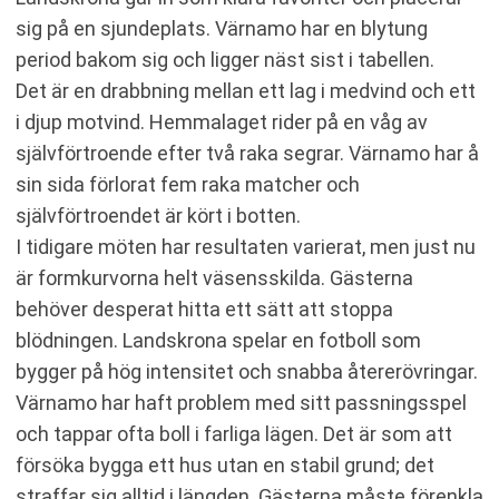
sig på en sjundeplats. Värnamo har en blytung
period bakom sig och ligger näst sist i tabellen.
Det är en drabbning mellan ett lag i medvind och ett
i djup motvind. Hemmalaget rider på en våg av
självförtroende efter två raka segrar. Värnamo har å
sin sida förlorat fem raka matcher och
självförtroendet är kört i botten.
I tidigare möten har resultaten varierat, men just nu
är formkurvorna helt väsensskilda. Gästerna
behöver desperat hitta ett sätt att stoppa
blödningen. Landskrona spelar en fotboll som
bygger på hög intensitet och snabba återerövringar.
Värnamo har haft problem med sitt passningsspel
och tappar ofta boll i farliga lägen. Det är som att
försöka bygga ett hus utan en stabil grund; det
straffar sig alltid i längden. Gästerna måste förenkla