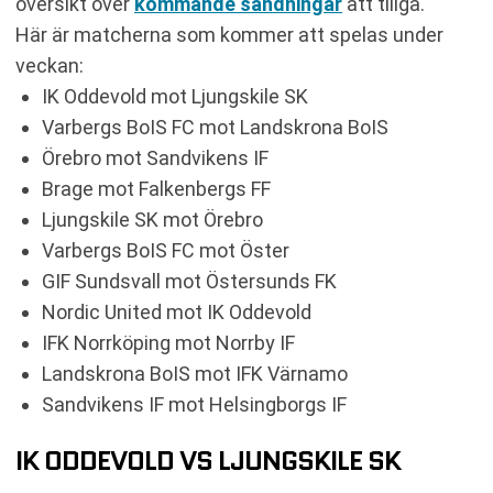
översikt över
kommande sändningar
att tillgå.
Här är matcherna som kommer att spelas under
veckan:
IK Oddevold mot Ljungskile SK
Varbergs BoIS FC mot Landskrona BoIS
Örebro mot Sandvikens IF
Brage mot Falkenbergs FF
Ljungskile SK mot Örebro
Varbergs BoIS FC mot Öster
GIF Sundsvall mot Östersunds FK
Nordic United mot IK Oddevold
IFK Norrköping mot Norrby IF
Landskrona BoIS mot IFK Värnamo
Sandvikens IF mot Helsingborgs IF
IK ODDEVOLD VS LJUNGSKILE SK