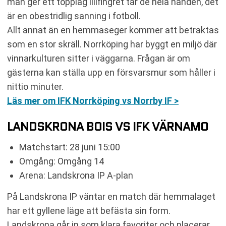
man ger ett topplag lillfingret tar de hela handen, det
är en obestridlig sanning i fotboll.
Allt annat än en hemmaseger kommer att betraktas
som en stor skräll. Norrköping har byggt en miljö där
vinnarkulturen sitter i väggarna. Frågan är om
gästerna kan ställa upp en försvarsmur som håller i
nittio minuter.
Läs mer om IFK Norrköping vs Norrby IF >
LANDSKRONA BOIS VS IFK VÄRNAMO
Matchstart: 28 juni 15:00
Omgång: Omgång 14
Arena: Landskrona IP A-plan
På Landskrona IP väntar en match där hemmalaget
har ett gyllene läge att befästa sin form.
Landskrona går in som klara favoriter och placerar