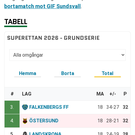
bortamatch mot GIF Sundsvall
.
TABELL
SUPERETTAN 2026 - GRUNDSERIE
Hemma
Borta
Total
#
LAG
MA
+/-
P
3.
FALKENBERGS FF
18
34-27
32
4.
ÖSTERSUND
18
28-21
32
5.
LANDSKRONA
18
24-19
28