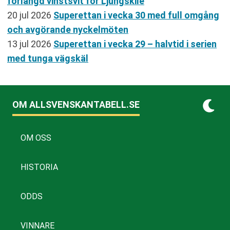
förlängd vinstsvit för Ljungskile
20 jul 2026
Superettan i vecka 30 med full omgång
och avgörande nyckelmöten
13 jul 2026
Superettan i vecka 29 – halvtid i serien
med tunga vägskäl
OM ALLSVENSKANTABELL.SE
OM OSS
HISTORIA
ODDS
VINNARE