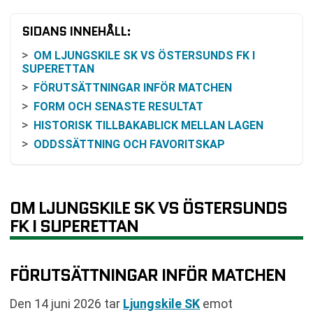
SIDANS INNEHÅLL:
OM LJUNGSKILE SK VS ÖSTERSUNDS FK I
SUPERETTAN
FÖRUTSÄTTNINGAR INFÖR MATCHEN
FORM OCH SENASTE RESULTAT
HISTORISK TILLBAKABLICK MELLAN LAGEN
ODDSSÄTTNING OCH FAVORITSKAP
SÅ FÖLJER DU MATCHEN PÅ TV OCH ONLINE
KOMMANDE SPELSCHEMA FÖR KLUBBARNA
TABELL
OM LJUNGSKILE SK VS ÖSTERSUNDS
RELATERADE NYHETER
FK I SUPERETTAN
FÖRUTSÄTTNINGAR INFÖR MATCHEN
Den 14 juni 2026 tar
Ljungskile SK
emot