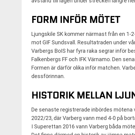
avstånd till lagen under strecken längre ner 
FORM INFÖR MÖTET
Ljungskile SK kommer närmast från en 1-2
mot GIF Sundsvall. Resultatraden under vår
Varbergs BoIS har fyra raka segrar inför be
Falkenbergs FF och IFK Värnamo. Den sen
Formen är därför olika inför matchen. Varb
dessförinnan.
HISTORIK MELLAN LJU
De senaste registrerade inbördes mötena v
2022/23, där Varberg vann med 4-0 på bort
I Superettan 2016 vann Varberg båda möten
Det finns därmed en historik av jämna mat