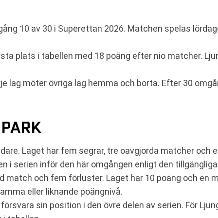
gång 10 av 30 i Superettan 2026. Matchen spelas lörda
ta plats i tabellen med 18 poäng efter nio matcher. Ljun
je lag möter övriga lag hemma och borta. Efter 30 omgån
SPARK
dare. Laget har fem segrar, tre oavgjorda matcher och e
gen i serien inför den här omgången enligt den tillgängliga
ord match och fem förluster. Laget har 10 poäng och en mål
å samma eller liknande poängnivå.
rsvara sin position i den övre delen av serien. För Ljun