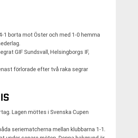
d 4-1 borta mot Öster och med 1-0 hemma
nederlag.
egrat GIF Sundsvall, Helsingborgs IF,
nast förlorade efter två raka segrar
IS
ertag. Lagen möttes i Svenska Cupen
 båda seriematcherna mellan klubbarna 1-1.
ltat under senare möten. Denna bakgrund är