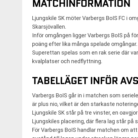
MATCHINFORMATION
Ljungskile SK möter Varbergs BoIS FC i om
Skarsjövallen.
Inför omgången ligger Varbergs BoIS på förs
poäng efter lika många spelade omgångar.
Superettan spelas som en rak serie där var
kvalplatser och nedflyttning.
TABELLÄGET INFÖR AV
Varbergs BoIS går in i matchen som seriele
är plus nio, vilket är den starkaste noterin
Ljungskile SK står på tre vinster, en oavgj
Ljungskiles placering, där flera lag står p
För Varbergs BoIS handlar matchen om att fö