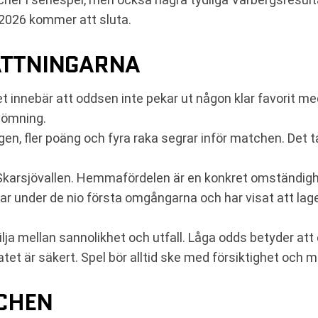
 2026 kommer att sluta.
ÄTTNINGARNA
nnebär att oddsen inte pekar ut någon klar favorit med
dömning.
en, fler poäng och fyra raka segrar inför matchen. Det t
karsjövallen. Hemmafördelen är en konkret omständighet
grar under de nio första omgångarna och har visat att la
kilja mellan sannolikhet och utfall. Låga odds betyder a
tet är säkert. Spel bör alltid ske med försiktighet och
TCHEN