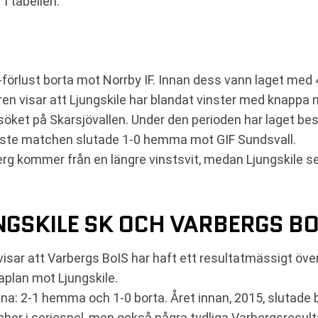
i tabellen.
-förlust borta mot Norrby IF. Innan dess vann laget me
en visar att Ljungskile har blandat vinster med knappa 
söket på Skarsjövallen. Under den perioden har laget bes
aste matchen slutade 1-0 hemma mot GIF Sundsvall.
erg kommer från en längre vinstsvit, medan Ljungskile se
NGSKILE SK OCH VARBERGS BO
isar att Varbergs BoIS har haft ett resultatmässigt öv
aplan mot Ljungskile.
a: 2-1 hemma och 1-0 borta. Året innan, 2015, slutade
cher i seriespel, men också några tydliga Varbergsresu