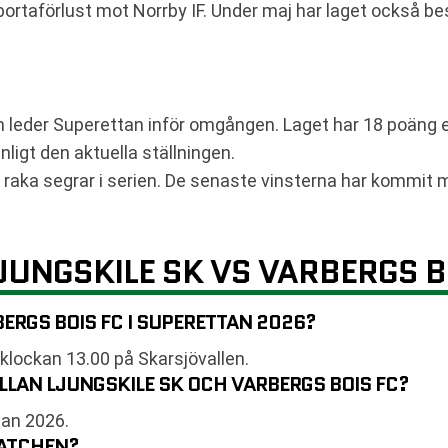
 bortaförlust mot Norrby IF. Under maj har laget också b
h leder Superettan inför omgången. Laget har 18 poäng 
nligt den aktuella ställningen.
 raka segrar i serien. De senaste vinsterna har kommit m
JUNGSKILE SK VS VARBERGS B
ERGS BOIS FC I SUPERETTAN 2026?
lockan 13.00 på Skarsjövallen.
LAN LJUNGSKILE SK OCH VARBERGS BOIS FC?
tan 2026.
MATCHEN?