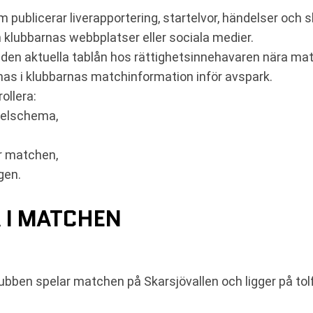
m publicerar liverapportering, startelvor, händelser och s
klubbarnas webbplatser eller sociala medier.
ra den aktuella tablån hos rättighetsinnehavaren nära m
nnas i klubbarnas matchinformation inför avspark.
ollera:
pelschema,
r matchen,
gen.
 I MATCHEN
bben spelar matchen på Skarsjövallen och ligger på tol