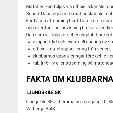
Matchen kan följas via officiella kanaler so
Superettans egna informationskanaler och 
För tv och streaming bör tittare kontrolle
och eventuell onlinevisning brukar även fi
Den som vill följa matchen digitalt bör kontr
avsparkstid och eventuell ändring av s
officiell matchrapportering från serien,
klubbarnas uppdateringar före och efte
tablå för tv eller streaming på matchda
FAKTA OM KLUBBARNA
LJUNGSKILE SK
Ljungskile SK är hemmalag i omgång 10. Klu
Varbergs BoIS.