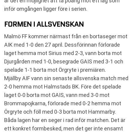
är det en möjlighet att ta poäng mot ett lag som
inför omgången ligger före i serien.
FORMEN I ALLSVENSKAN
Malmö FF kommer närmast från en bortaseger mot
AIK med 1-0 den 27 april. Dessförinnan förlorade
laget hemma mot Sirius med 2-3, vann borta mot
Djurgården med 1-0, besegrade GAIS med 3-1 och
spelade 1-1 borta mot Örgryte i premiären.
Mjällby AIF vann sin senaste allsvenska match med
2-0 hemma mot Halmstads BK. Före det spelade
laget 0-0 borta mot GAIS, vann med 3-0 mot
Brommapojkarna, förlorade med 0-2 hemma mot
Örgryte och föll med 0-3 borta mot Hammarby.
Båda lagen har en seger i rad inför matchen. Det är
ett konkret formbesked, men det ger inte ensamt