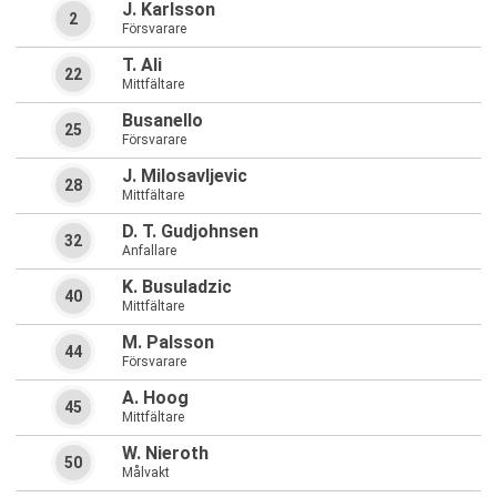
J. Karlsson
2
Försvarare
T. Ali
22
Mittfältare
Busanello
25
Försvarare
J. Milosavljevic
28
Mittfältare
D. T. Gudjohnsen
32
Anfallare
K. Busuladzic
40
Mittfältare
M. Palsson
44
Försvarare
A. Hoog
45
Mittfältare
W. Nieroth
50
Målvakt