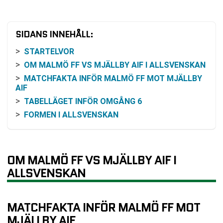
SIDANS INNEHÅLL:
STARTELVOR
OM MALMÖ FF VS MJÄLLBY AIF I ALLSVENSKAN
MATCHFAKTA INFÖR MALMÖ FF MOT MJÄLLBY
AIF
TABELLÄGET INFÖR OMGÅNG 6
FORMEN I ALLSVENSKAN
INBÖRDES MÖTEN GER TYDLIG BAKGRUND
ODDSEN INFÖR MATCHEN
SÅ KAN DU FÖLJA MATCHEN
OM MALMÖ FF VS MJÄLLBY AIF I
KLUBBARNA I KORTHET
ALLSVENSKAN
VAD MATCHEN GÄLLER I PRAKTIKEN
VANLIGA FRÅGOR OM MALMÖ FF VS MJÄLLBY
MATCHFAKTA INFÖR MALMÖ FF MOT
AIF
MJÄLLBY AIF
TABELL