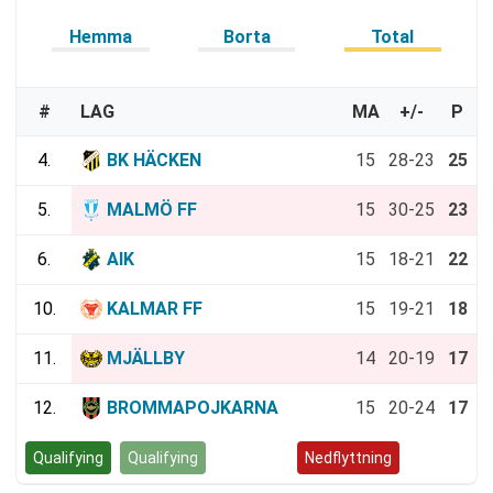
Hemma
Borta
Total
#
LAG
MA
+/-
P
4.
BK HÄCKEN
15
28-23
25
5.
MALMÖ FF
15
30-25
23
6.
AIK
15
18-21
22
10.
KALMAR FF
15
19-21
18
11.
MJÄLLBY
14
20-19
17
12.
BROMMAPOJKARNA
15
20-24
17
Qualifying
Qualifying
Kvalspel
Nedflyttning