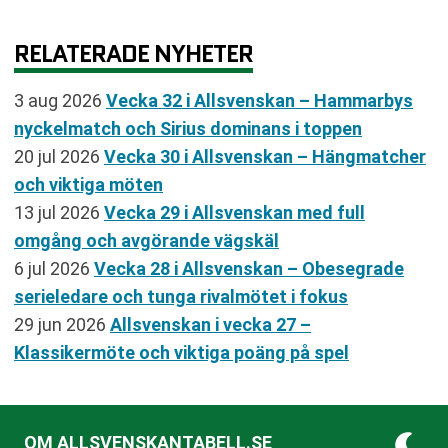
RELATERADE NYHETER
3 aug 2026
Vecka 32 i Allsvenskan – Hammarbys
nyckelmatch och Sirius dominans i toppen
20 jul 2026
Vecka 30 i Allsvenskan – Hängmatcher
och viktiga möten
13 jul 2026
Vecka 29 i Allsvenskan med full
omgång och avgörande vägskäl
6 jul 2026
Vecka 28 i Allsvenskan – Obesegrade
serieledare och tunga rivalmötet i fokus
29 jun 2026
Allsvenskan i vecka 27 –
Klassikermöte och viktiga poäng på spel
OM ALLSVENSKANTABELL.SE