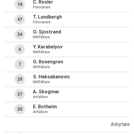
C. Rosler
19
Försvarare
T. Lundbergh
47
Försvarare
O. Sjostrand
24
Mittfältare
Y. Karabelyov
6
Mittfältare
O. Rosengren
7
Mittfältare
S. Haksabanovic
29
Mittfältare
A. Skogmar
37
Anfallare
E. Botheim
20
Anfallare
Avbytare