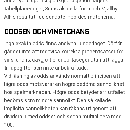
ändå tydlig sportslig bakgrund genom lagens
tabellplaceringar, Sirius aktuella form och Mjällby
AIF:s resultat i de senaste inbördes matcherna.
ODDSEN OCH VINSTCHANS
Inga exakta odds finns angivna i underlaget. Därför
går det inte att redovisa korrekta procentsatser för
vinstchans, oavgjort eller bortaseger utan att lägga
till uppgifter som inte är bekräftade.
Vid läsning av odds används normalt principen att
lägre odds motsvarar en högre bedömd sannolikhet
hos spelmarknaden. Högre odds betyder att utfallet
bedöms som mindre sannolikt. Den så kallade
implicita sannolikheten kan räknas ut genom att
dividera 1 med oddset och sedan multiplicera med
100.