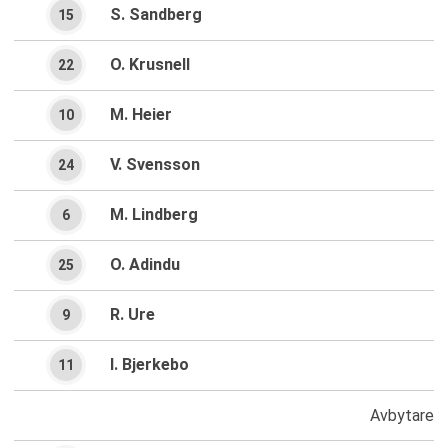
S. Sandberg
15
O. Krusnell
22
M. Heier
10
V. Svensson
24
M. Lindberg
6
O. Adindu
25
R. Ure
9
I. Bjerkebo
11
Avbytare