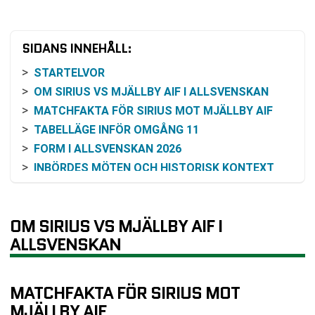
SIDANS INNEHÅLL:
STARTELVOR
OM SIRIUS VS MJÄLLBY AIF I ALLSVENSKAN
MATCHFAKTA FÖR SIRIUS MOT MJÄLLBY AIF
TABELLÄGE INFÖR OMGÅNG 11
FORM I ALLSVENSKAN 2026
INBÖRDES MÖTEN OCH HISTORISK KONTEXT
ODDSEN OCH VINSTCHANS
SÅ KAN MATCHEN FÖLJAS PÅ TV OCH ONLINE
OM SIRIUS VS MJÄLLBY AIF I
VANLIGA FRÅGOR OM SIRIUS VS MJÄLLBY AIF
ALLSVENSKAN
SENASTE RESULTAT SIRIUS
SENASTE RESULTAT MJÄLLBY AIF
RESULTAT INBÖRDES MÖTEN
MATCHFAKTA FÖR SIRIUS MOT
TABELL
MJÄLLBY AIF