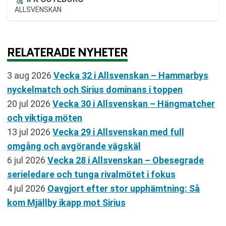
ALLSVENSKAN
RELATERADE NYHETER
3 aug 2026
Vecka 32 i Allsvenskan – Hammarbys
nyckelmatch och Sirius dominans i toppen
20 jul 2026
Vecka 30 i Allsvenskan – Hängmatcher
och viktiga möten
13 jul 2026
Vecka 29 i Allsvenskan med full
omgång och avgörande vägskäl
6 jul 2026
Vecka 28 i Allsvenskan – Obesegrade
serieledare och tunga rivalmötet i fokus
4 jul 2026
Oavgjort efter stor upphämtning: Så
kom Mjällby ikapp mot Sirius