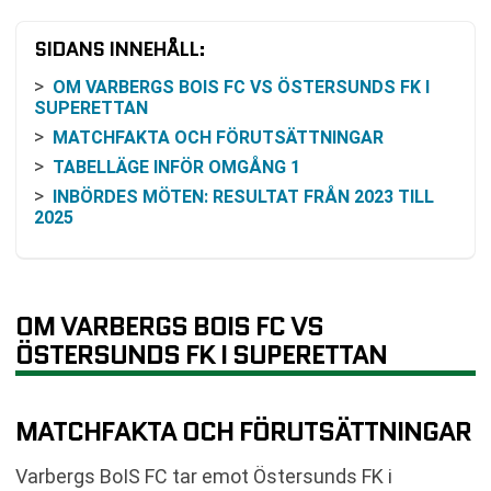
SIDANS INNEHÅLL:
OM VARBERGS BOIS FC VS ÖSTERSUNDS FK I
SUPERETTAN
MATCHFAKTA OCH FÖRUTSÄTTNINGAR
TABELLÄGE INFÖR OMGÅNG 1
INBÖRDES MÖTEN: RESULTAT FRÅN 2023 TILL
2025
SENASTE MATCHRESULTAT: VARBERGS BOIS
SENASTE MATCHRESULTAT: ÖSTERSUNDS FK
ODDS OCH VINSTCHANS: SÅ KAN DU TOLKA
OM VARBERGS BOIS FC VS
MARKNADEN
ÖSTERSUNDS FK I SUPERETTAN
SÅ KAN DU FÖLJA MATCHEN PÅ TV OCH ONLINE
KOMMANDE MATCHER EFTER PREMIÄREN
VANLIGA FRÅGOR OM VARBERGS BOIS FC VS
MATCHFAKTA OCH FÖRUTSÄTTNINGAR
ÖSTERSUNDS FK
TABELL
Varbergs BoIS FC tar emot Östersunds FK i