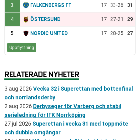
3.
FALKENBERGS FF
17
33-26
31
4.
ÖSTERSUND
17
27-21
29
5.
NORDIC UNITED
17
28-25
27
Uppflyttning
RELATERADE NYHETER
3 aug 2026
Vecka 32 i Superettan med bottenfinal
och norrlandsderby
2 aug 2026
Derbyseger för Varberg och stabil
serieledning för IFK Norrköping
27 jul 2026
Superettan i vecka 31 med toppmöte
och dubbla omgångar