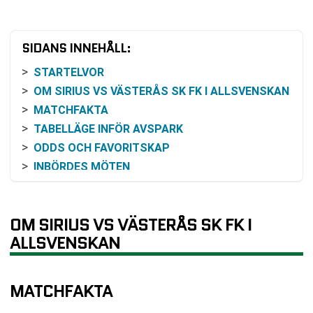
SIDANS INNEHÅLL:
STARTELVOR
OM SIRIUS VS VÄSTERÅS SK FK I ALLSVENSKAN
MATCHFAKTA
TABELLÄGE INFÖR AVSPARK
ODDS OCH FAVORITSKAP
INBÖRDES MÖTEN
AKTUELL FORM I RESPEKTIVE LAG
VAD SOM VÄNTAR EFTER OMGÅNG 3
OM SIRIUS VS VÄSTERÅS SK FK I
SÅ KAN DU FÖLJA MATCHEN
ALLSVENSKAN
VANLIGA FRÅGOR OM SIRIUS VS VÄSTERÅS SK
FK
SENASTE RESULTAT SIRIUS
MATCHFAKTA
SENASTE RESULTAT VÄSTERÅS SK FK
RESULTAT INBÖRDES MÖTEN