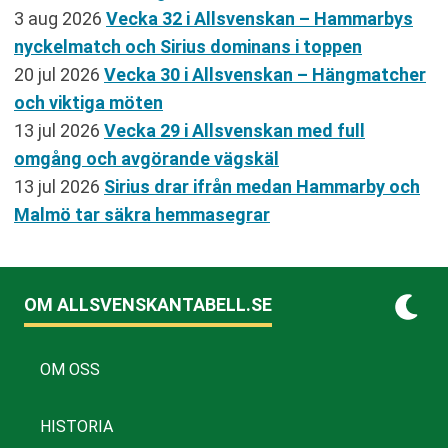
3 aug 2026
Vecka 32 i Allsvenskan – Hammarbys
nyckelmatch och Sirius dominans i toppen
20 jul 2026
Vecka 30 i Allsvenskan – Hängmatcher
och viktiga möten
13 jul 2026
Vecka 29 i Allsvenskan med full
omgång och avgörande vägskäl
13 jul 2026
Sirius drar ifrån medan Hammarby och
Malmö tar säkra hemmasegrar
OM ALLSVENSKANTABELL.SE
OM OSS
HISTORIA