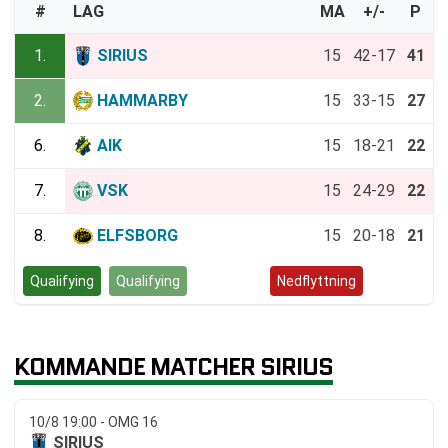
#
LAG
MA
+/-
P
1.
SIRIUS
15
42-17
41
2.
HAMMARBY
15
33-15
27
6.
AIK
15
18-21
22
7.
VSK
15
24-29
22
8.
ELFSBORG
15
20-18
21
Qualifying
Qualifying
Kvalspel
Nedflyttning
KOMMANDE MATCHER SIRIUS
10/8 19:00 - OMG 16
SIRIUS