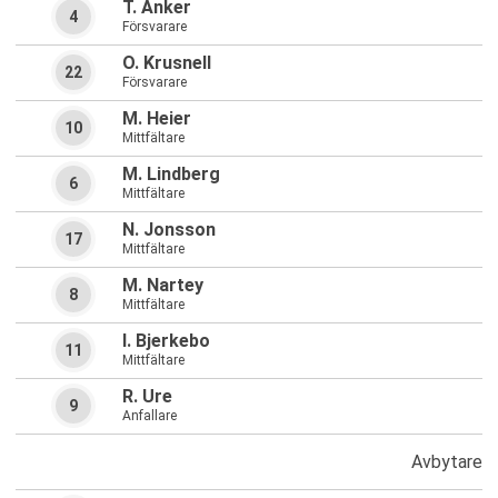
T. Anker
4
Försvarare
O. Krusnell
22
Försvarare
M. Heier
10
Mittfältare
M. Lindberg
6
Mittfältare
N. Jonsson
17
Mittfältare
M. Nartey
8
Mittfältare
I. Bjerkebo
11
Mittfältare
R. Ure
9
Anfallare
Avbytare