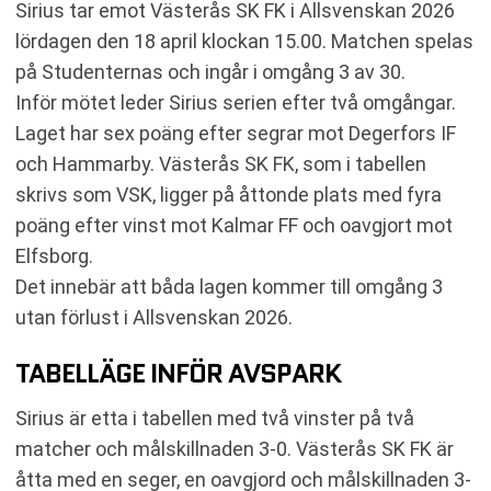
Sirius tar emot Västerås SK FK i Allsvenskan 2026
TABELL
lördagen den 18 april klockan 15.00. Matchen spelas
KOMMANDE MATCHER SIRIUS
på Studenternas och ingår i omgång 3 av 30.
KOMMANDE MATCHER VÄSTERÅS SK FK
Inför mötet leder Sirius serien efter två omgångar.
RELATERADE NYHETER
Laget har sex poäng efter segrar mot Degerfors IF
och Hammarby. Västerås SK FK, som i tabellen
skrivs som VSK, ligger på åttonde plats med fyra
poäng efter vinst mot Kalmar FF och oavgjort mot
Elfsborg.
Det innebär att båda lagen kommer till omgång 3
utan förlust i Allsvenskan 2026.
TABELLÄGE INFÖR AVSPARK
Sirius är etta i tabellen med två vinster på två
matcher och målskillnaden 3-0. Västerås SK FK är
åtta med en seger, en oavgjord och målskillnaden 3-