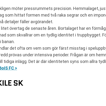
rkligen möter pressrummets precision. Hemmalaget, just 
alag som hittat formen med två raka segrar och en impon
må detaljer fäller avgörandet.
tt litet övertag de senaste åren. Bortalaget har en förmåg
ad som skvallrar om en tydlig identitet i truppbygget. 
i banan.
ndlar det ofta om vem som gör färst misstag i speluppby
redd prövas under intensiva perioder. Frågan är om hem
l tidiga inlägg. Det är där identiteten syns som allra tydl
BoIS FC >
ILE SK