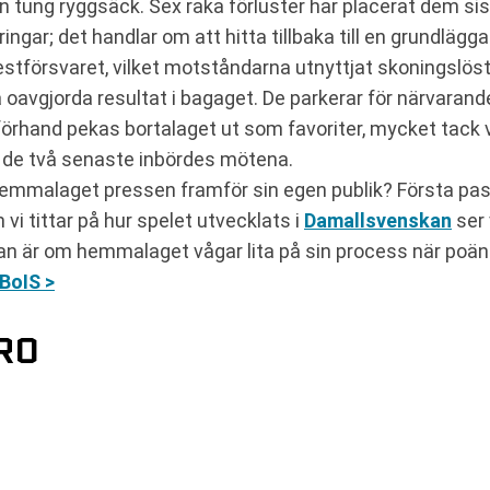
tung ryggsäck. Sex raka förluster har placerat dem sist 
ingar; det handlar om att hitta tillbaka till en grundläg
restförsvaret, vilket motståndarna utnyttjat skoningslöst
avgjorda resultat i bagaget. De parkerar för närvarande 
förhand pekas bortalaget ut som favoriter, mycket tack v
i de två senaste inbördes mötena.
emmalaget pressen framför sin egen publik? Första passn
vi tittar på hur spelet utvecklats i
Damallsvenskan
ser 
ågan är om hemmalaget vågar lita på sin process när poä
BoIS >
RO