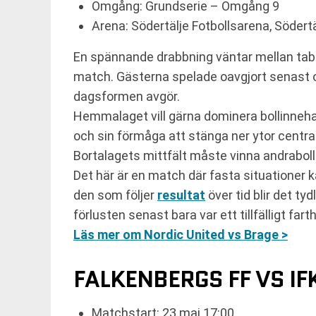
Omgång: Grundserie – Omgång 9
Arena: Södertälje Fotbollsarena, Södertä
En spännande drabbning väntar mellan tabe
match. Gästerna spelade oavgjort senast o
dagsformen avgör.
Hemmalaget vill gärna dominera bollinnehav
och sin förmåga att stänga ner ytor centralt
Bortalagets mittfält måste vinna andraboll
Det här är en match där fasta situationer k
den som följer
resultat
över tid blir det ty
förlusten senast bara var ett tillfälligt fart
Läs mer om Nordic United vs Brage >
FALKENBERGS FF VS I
Matchstart: 23 maj 17:00