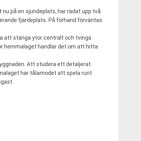
nu på en sjundeplats, har radat upp två
erande fjärdeplats. På förhand förväntas
a att stänga ytor centralt och tvinga
För hemmalaget handlar det om att hitta
ggnaden. Att studera ett detaljerat
malaget har tålamodet att spela runt
igast.