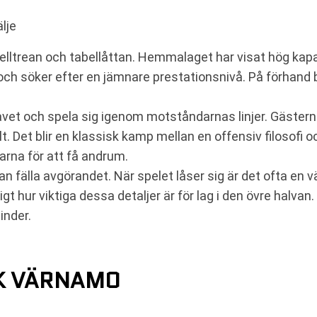
lje
lltrean och tabellåttan. Hemmalaget har visat hög kapac
ch söker efter en jämnare prestationsnivå. På förhand b
et och spela sig igenom motståndarnas linjer. Gästerna 
. Det blir en klassisk kamp mellan en offensiv filosofi oc
arna för att få andrum.
an fälla avgörandet. När spelet låser sig är det ofta en 
dligt hur viktiga dessa detaljer är för lag i den övre halv
hinder.
FK VÄRNAMO