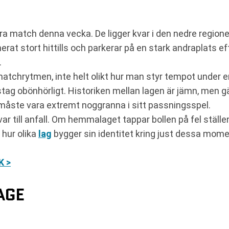
ra match denna vecka. De ligger kvar i den nedre regione
rat stort hittills och parkerar på en stark andraplats ef
.
matchrytmen, inte helt olikt hur man styr tempot under e
tag obönhörligt. Historiken mellan lagen är jämn, men g
ste vara extremt noggranna i sitt passningsspel.
var till anfall. Om hemmalaget tappar bollen på fel stäl
 hur olika
lag
bygger sin identitet kring just dessa mom
K >
AGE