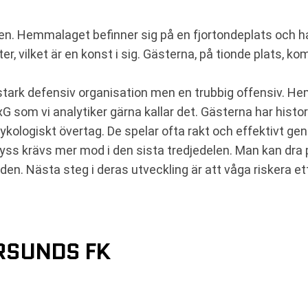
len. Hemmalaget befinner sig på en fjortondeplats och ha
ter, vilket är en konst i sig. Gästerna, på tionde plats, k
 stark defensiv organisation men en trubbig offensiv. 
 xG som vi analytiker gärna kallar det. Gästerna har hist
ologiskt övertag. De spelar ofta rakt och effektivt ge
ss krävs mer mod i den sista tredjedelen. Man kan dra para
ngden. Nästa steg i deras utveckling är att våga riskera ett
RSUNDS FK