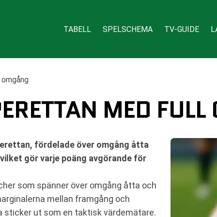
TABELL
SPELSCHEMA
TV-GUIDE
L
l omgång
UPERETTAN MED FUL
perettan, fördelade över omgång åtta
 vilket gör varje poäng avgörande för
tcher som spänner över omgång åtta och
 marginalerna mellan framgång och
 sticker ut som en taktisk värdemätare.