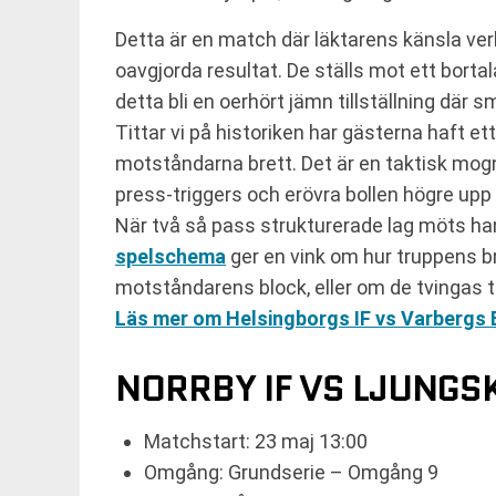
Detta är en match där läktarens känsla ve
oavgjorda resultat. De ställs mot ett bort
detta bli en oerhört jämn tillställning där s
Tittar vi på historiken har gästerna haft e
motståndarna brett. Det är en taktisk mogn
press-triggers och erövra bollen högre upp 
När två så pass strukturerade lag möts ha
spelschema
ger en vink om hur truppens b
motståndarens block, eller om de tvingas til
Läs mer om Helsingborgs IF vs Varbergs 
NORRBY IF VS LJUNGSK
Matchstart: 23 maj 13:00
Omgång: Grundserie – Omgång 9