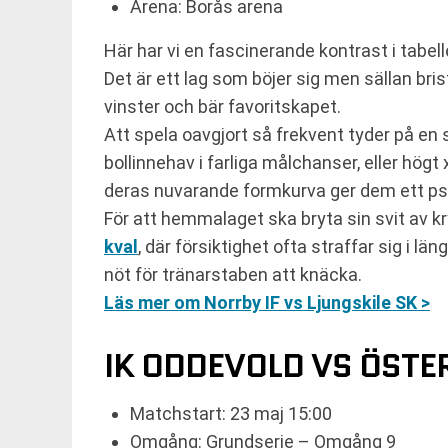
Arena: Borås arena
Här har vi en fascinerande kontrast i tabel
Det är ett lag som böjer sig men sällan bris
vinster och bär favoritskapet.
Att spela oavgjort så frekvent tyder på en
bollinnehav i farliga målchanser, eller högt
deras nuvarande formkurva ger dem ett psyk
För att hemmalaget ska bryta sin svit av kry
kval
, där försiktighet ofta straffar sig i lä
nöt för tränarstaben att knäcka.
Läs mer om Norrby IF vs Ljungskile SK >
IK ODDEVOLD VS ÖSTE
Matchstart: 23 maj 15:00
Omgång: Grundserie – Omgång 9