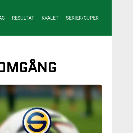
AG
RESULTAT
KVALET
SERIER/CUPER
L OMGÅNG