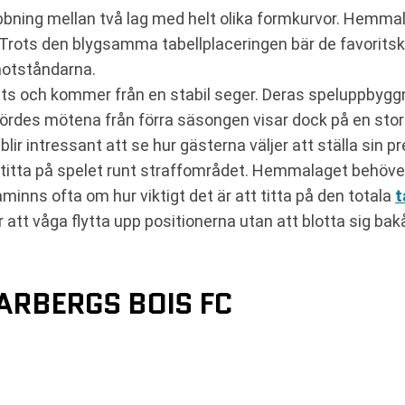
bning mellan två lag med helt olika formkurvor. Hemmal
 Trots den blygsamma tabellplaceringen bär de favoritsk
motståndarna.
ts och kommer från en stabil seger. Deras speluppbyggna
inbördes mötena från förra säsongen visar dock på en st
r intressant att se hur gästerna väljer att ställa sin pr
titta på spelet runt straffområdet. Hemmalaget behöver
minns ofta om hur viktigt det är att titta på den totala
t
tt våga flytta upp positionerna utan att blotta sig bakå
ARBERGS BOIS FC